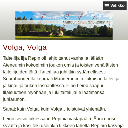
Valikko
Volga, Volga
Taiteilija Ilja Repin oli lahjoittanut vanhalla iällään
Ateneumin kokoelmiin joukon omia ja toisten venäläisten
taiteilijoiden töitä. Taiteilijaa juhlittiin sydämellisesti
Seurahuoneella kenraali Mannerheimin, lukuisan taiteilija-
ja kirjailijajoukon läsnäollessa. Eino Leino saapui
tilaisuuteen myöhään ja luki taiteilijalle laatimansa
juhlarunon.
Sanat: kuin Volga, kuin Volga…toistuivat yhtenään.
Leino seisoi lukiessaan Repiniä vastapäätä. Ääni nousi
syvältä ja käsi teki useinkin liikkeen lähellä Repinin kasvoja