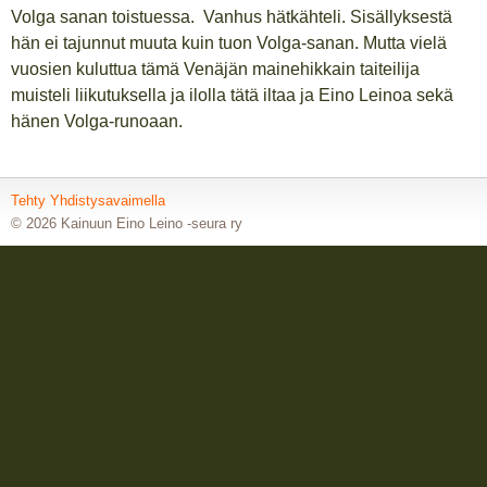
Volga sanan toistuessa. Vanhus hätkähteli. Sisällyksestä
hän ei tajunnut muuta kuin tuon Volga-sanan. Mutta vielä
vuosien kuluttua tämä Venäjän mainehikkain taiteilija
muisteli liikutuksella ja ilolla tätä iltaa ja Eino Leinoa sekä
hänen Volga-runoaan.
Tehty Yhdistysavaimella
©
2026 Kainuun Eino Leino -seura ry