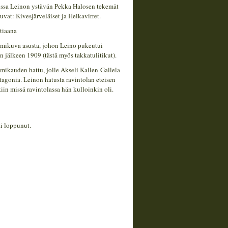
issa Leinon ystävän Pekka Halosen tekemät
uvat: Kivesjärveläiset ja Helkavirret.
tiaana
mikuva asusta, johon Leino pukeutui
jälkeen 1909 (tästä myös takkatulitikut).
mikauden hattu, jolle Akseli Kallen-Gallela
tagonia. Leinon hatusta ravintolan eteisen
tiin missä ravintolassa hän kulloinkin oli.
ti loppunut.