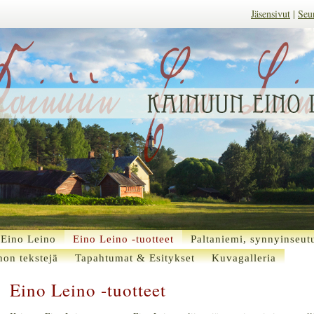
Jäsensivut
|
Seu
Eino Leino
Eino Leino -tuotteet
Paltaniemi, synnyinseut
non tekstejä
Tapahtumat & Esitykset
Kuvagalleria
Eino Leino -tuotteet