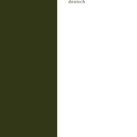
deutsch