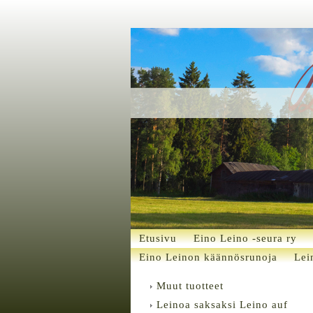
Etusivu
Eino Leino -seura ry
Eino Leinon käännösrunoja
Lei
Muut tuotteet
Leinoa saksaksi Leino auf