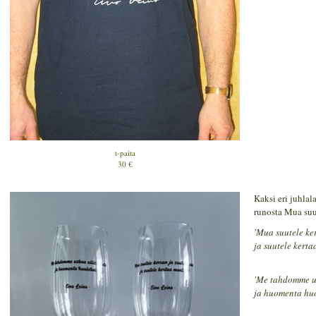
t-paita
30 €
Kaksi eri juhlal
runosta Mua suu
'Mua suutele ker
ja suutele kerta
'Me tahdomme us
ja huomenta huo