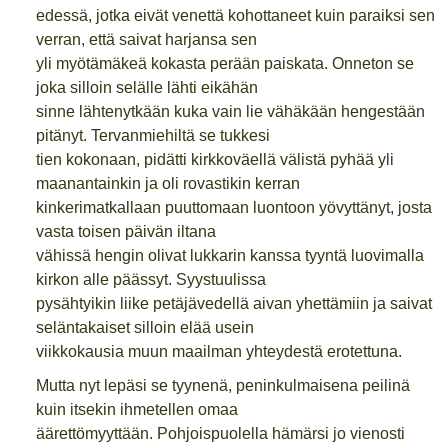
edessä, jotka eivät venettä kohottaneet kuin paraiksi sen
verran, että saivat harjansa sen
yli myötämäkeä kokasta perään paiskata. Onneton se
joka silloin selälle lähti eikähän
sinne lähtenytkään kuka vain lie vähäkään hengestään
pitänyt. Tervanmiehiltä se tukkesi
tien kokonaan, pidätti kirkkoväellä välistä pyhää yli
maanantainkin ja oli rovastikin kerran
kinkerimatkallaan puuttomaan luontoon yövyttänyt, josta
vasta toisen päivän iltana
vähissä hengin olivat lukkarin kanssa tyyntä luovimalla
kirkon alle päässyt. Syystuulissa
pysähtyikin liike petäjävedellä aivan yhettämiin ja saivat
seläntakaiset silloin elää usein
viikkokausia muun maailman yhteydestä erotettuna.
Mutta nyt lepäsi se tyynenä, peninkulmaisena peilinä
kuin itsekin ihmetellen omaa
äärettömyyttään. Pohjoispuolella hämärsi jo vienosti