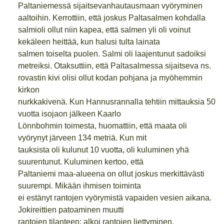
Paltaniemessä sijaitsevanhautausmaan vyöryminen
aaltoihin. Kerrottiin, että joskus Paltasalmen kohdalla
salmioli ollut niin kapea, että salmen yli oli voinut
kekäleen heittää, kun halusi tulta lainata
salmen toiselta puolen. Salmi oli laajentunut sadoiksi
metreiksi. Otaksuttiin, että Paltasalmessa sijaitseva ns.
rovastin kivi olisi ollut kodan pohjana ja myöhemmin
kirkon
nurkkakivenä. Kun Hannusrannalla tehtiin mittauksia 50
vuotta isojaon jälkeen Kaarlo
Lönnbohmin toimesta, huomattiin, että maata oli
vyörynyt järveen 134 metriä. Kun mit
tauksista oli kulunut 10 vuotta, oli kuluminen yhä
suurentunut. Kuluminen kertoo, että
Paltaniemi maa-alueena on ollut joskus merkittävästi
suurempi. Mikään ihmisen toiminta
ei estänyt rantojen vyörymistä vapaiden vesien aikana.
Jokireittien patoaminen muutti
rantojen tilanteen: alkoi rantojen liettyminen,