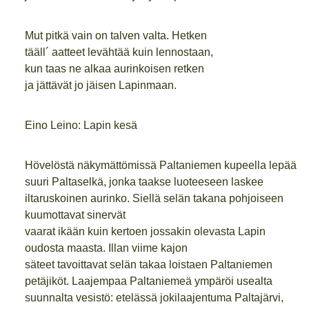
Mut pitkä vain on talven valta. Hetken
tääll´ aatteet levähtää kuin lennostaan,
kun taas ne alkaa aurinkoisen retken
ja jättävät jo jäisen Lapinmaan.
Eino Leino: Lapin kesä
Hövelöstä näkymättömissä Paltaniemen kupeella lepää
suuri Paltaselkä, jonka taakse luoteeseen laskee
iltaruskoinen aurinko. Siellä selän takana pohjoiseen
kuumottavat sinervät
vaarat ikään kuin kertoen jossakin olevasta Lapin
oudosta maasta. Illan viime kajon
säteet tavoittavat selän takaa loistaen Paltaniemen
petäjiköt. Laajempaa Paltaniemeä ympäröi usealta
suunnalta vesistö: etelässä jokilaajentuma Paltajärvi,