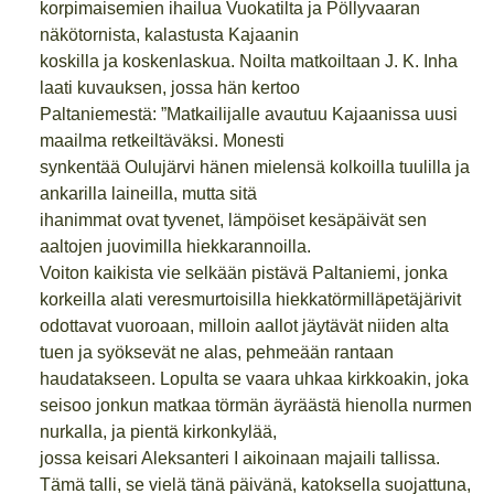
korpimaisemien ihailua Vuokatilta ja Pöllyvaaran
näkötornista, kalastusta Kajaanin
koskilla ja koskenlaskua. Noilta matkoiltaan J. K. Inha
laati kuvauksen, jossa hän kertoo
Paltaniemestä: ”Matkailijalle avautuu Kajaanissa uusi
maailma retkeiltäväksi. Monesti
synkentää Oulujärvi hänen mielensä kolkoilla tuulilla ja
ankarilla laineilla, mutta sitä
ihanimmat ovat tyvenet, lämpöiset kesäpäivät sen
aaltojen juovimilla hiekkarannoilla.
Voiton kaikista vie selkään pistävä Paltaniemi, jonka
korkeilla alati veresmurtoisilla hiekkatörmilläpetäjärivit
odottavat vuoroaan, milloin aallot jäytävät niiden alta
tuen ja syöksevät ne alas, pehmeään rantaan
haudatakseen. Lopulta se vaara uhkaa kirkkoakin, joka
seisoo jonkun matkaa törmän äyräästä hienolla nurmen
nurkalla, ja pientä kirkonkylää,
jossa keisari Aleksanteri I aikoinaan majaili tallissa.
Tämä talli, se vielä tänä päivänä, katoksella suojattuna,