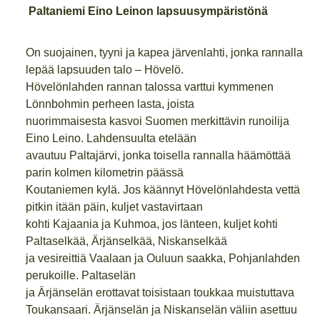
Paltaniemi Eino Leinon lapsuusympäristönä
On suojainen, tyyni ja kapea järvenlahti, jonka rannalla
lepää lapsuuden talo – Hövelö.
Hövelönlahden rannan talossa varttui kymmenen
Lönnbohmin perheen lasta, joista
nuorimmaisesta kasvoi Suomen merkittävin runoilija
Eino Leino. Lahdensuulta etelään
avautuu Paltajärvi, jonka toisella rannalla häämöttää
parin kolmen kilometrin päässä
Koutaniemen kylä. Jos käännyt Hövelönlahdesta vettä
pitkin itään päin, kuljet vastavirtaan
kohti Kajaania ja Kuhmoa, jos länteen, kuljet kohti
Paltaselkää, Ärjänselkää, Niskanselkää
ja vesireittiä Vaalaan ja Ouluun saakka, Pohjanlahden
perukoille. Paltaselän
ja Ärjänselän erottavat toisistaan toukkaa muistuttava
Toukansaari. Ärjänselän ja Niskanselän väliin asettuu