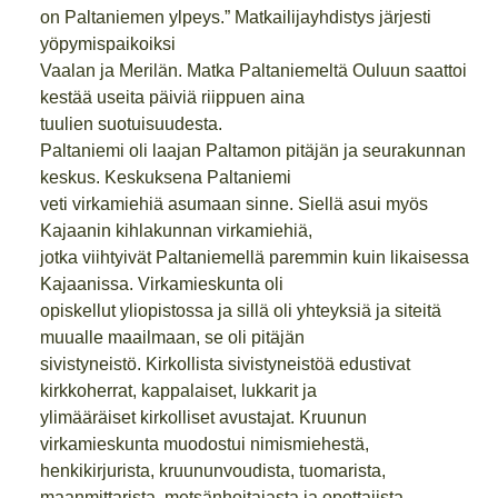
on Paltaniemen ylpeys.” Matkailijayhdistys järjesti
yöpymispaikoiksi
Vaalan ja Merilän. Matka Paltaniemeltä Ouluun saattoi
kestää useita päiviä riippuen aina
tuulien suotuisuudesta.
Paltaniemi oli laajan Paltamon pitäjän ja seurakunnan
keskus. Keskuksena Paltaniemi
veti virkamiehiä asumaan sinne. Siellä asui myös
Kajaanin kihlakunnan virkamiehiä,
jotka viihtyivät Paltaniemellä paremmin kuin likaisessa
Kajaanissa. Virkamieskunta oli
opiskellut yliopistossa ja sillä oli yhteyksiä ja siteitä
muualle maailmaan, se oli pitäjän
sivistyneistö. Kirkollista sivistyneistöä edustivat
kirkkoherrat, kappalaiset, lukkarit ja
ylimääräiset kirkolliset avustajat. Kruunun
virkamieskunta muodostui nimismiehestä,
henkikirjurista, kruununvoudista, tuomarista,
maanmittarista, metsänhoitajasta ja opettajista.