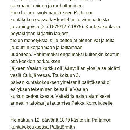
sammaloituminen ja ruohottuminen.
Eino Leinon syntymän jälkeen Paltamon
kuntakokouksessa keskusteltiin tulvien haitoista
ja vahingoista (3.5.1879/12.7.1879). Kuntakokouksen
pöytäkirjaan kirjattiin laajasti
tilojen menetyksiä, sillä peltoalat pienenivät ja teitä
jouduttiin korjaamaan ja laittamaan
uudelleen. Pahimmaksi ongelmaksi kuitenkin koettiin,
että koskien perkauksen
jälkeen Vaalan kurkku oli jäänyt liian ylös ja se pidätti
vesiä Oulujärvessä. Toukokuun 3.
päivän kuntakokouksen yhteisenä päätöksenä oli
esityksen tekeminen keisarille Vaalan
kurkun perkauksesta. Valtakirja asian ajamiseksi
annettiin talokas ja lautamies Pekka Komulaiselle.
Heinäkuun 12. päivänä 1879 käsiteltiin Paltamon
kuntakokouksessa Paltatörmän