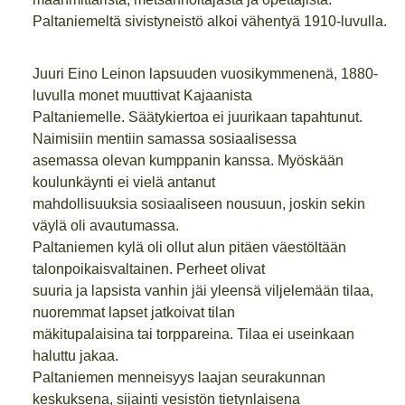
Paltaniemeltä sivistyneistö alkoi vähentyä 1910-luvulla.
Juuri Eino Leinon lapsuuden vuosikymmenenä, 1880-
luvulla monet muuttivat Kajaanista
Paltaniemelle. Säätykiertoa ei juurikaan tapahtunut.
Naimisiin mentiin samassa sosiaalisessa
asemassa olevan kumppanin kanssa. Myöskään
koulunkäynti ei vielä antanut
mahdollisuuksia sosiaaliseen nousuun, joskin sekin
väylä oli avautumassa.
Paltaniemen kylä oli ollut alun pitäen väestöltään
talonpoikaisvaltainen. Perheet olivat
suuria ja lapsista vanhin jäi yleensä viljelemään tilaa,
nuoremmat lapset jatkoivat tilan
mäkitupalaisina tai torppareina. Tilaa ei useinkaan
haluttu jakaa.
Paltaniemen menneisyys laajan seurakunnan
keskuksena, sijainti vesistön tietynlaisena