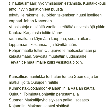
(=hautausmaan) vyörymisasian estämistä. Kuntakokous
antoi hyvin tarkat ohjeet puusta
tehtäville rakenteille, joiden tekemisen huusi itselleen
torppari Johan Karvonen.
Vuosisatoja oli täällä vaellettu etäältäkin vesistöjä pitkin.
Kaukaa Karjalasta tultiin tänne
rauhanaikana käymään kauppaa, sodan aikana
tappamaan, kostamaan ja hävittämään.
Pohjanmaalta tultiin Oulujärvelle metsästämään ja
kalastamaan, Savosta muutettiin uudismaille.
Tervan tie maailmalle kulki vesistöjä pitkin.
Kansallisromantiikka loi halun tuntea Suomea ja toi
matkailijoita Oulujoen reitille
Kuhmosta-Sotkamoon-Kajaaniin ja Vaalan kautta
Ouluun. Toimintaa ohjattiin perustamalla
Suomen Matkailijayhdistyksen paikallisosasto
Kajaaniin. Matkaan saattoi sisältyä