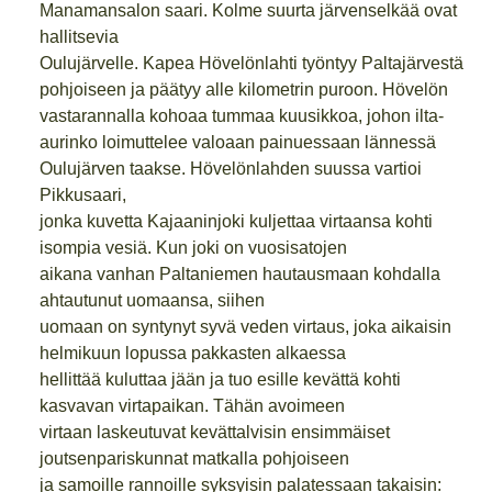
Manamansalon saari. Kolme suurta järvenselkää ovat
hallitsevia
Oulujärvelle. Kapea Hövelönlahti työntyy Paltajärvestä
pohjoiseen ja päätyy alle kilometrin puroon. Hövelön
vastarannalla kohoaa tummaa kuusikkoa, johon ilta-
aurinko loimuttelee valoaan painuessaan lännessä
Oulujärven taakse. Hövelönlahden suussa vartioi
Pikkusaari,
jonka kuvetta Kajaaninjoki kuljettaa virtaansa kohti
isompia vesiä. Kun joki on vuosisatojen
aikana vanhan Paltaniemen hautausmaan kohdalla
ahtautunut uomaansa, siihen
uomaan on syntynyt syvä veden virtaus, joka aikaisin
helmikuun lopussa pakkasten alkaessa
hellittää kuluttaa jään ja tuo esille kevättä kohti
kasvavan virtapaikan. Tähän avoimeen
virtaan laskeutuvat kevättalvisin ensimmäiset
joutsenpariskunnat matkalla pohjoiseen
ja samoille rannoille syksyisin palatessaan takaisin: