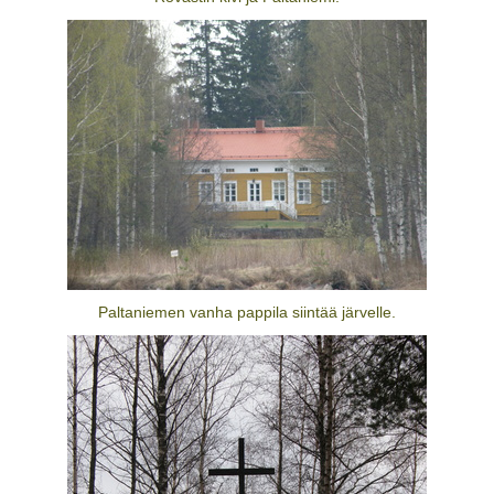
Paltaniemen vanha pappila siintää järvelle.