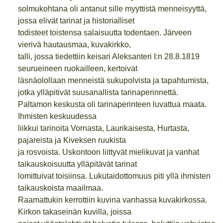
solmukohtana oli antanut sille myyttistä menneisyyttä,
jossa elivät tarinat ja historialliset
todisteet toistensa salaisuutta todentaen. Järveen
vierivä hautausmaa, kuvakirkko,
talli, jossa tiedettiin keisari Aleksanteri I:n 28.8.1819
seurueineen ruokailleen, kertoivat
läsnäolollaan menneistä sukupolvista ja tapahtumista,
jotka ylläpitivät suusanallista tarinaperinnettä.
Paltamon keskusta oli tarinaperinteen luvattua maata.
Ihmisten keskuudessa
liikkui tarinoita Vornasta, Laurikaisesta, Hurtasta,
pajareista ja Kiveksen ruukista
ja rosvoista. Uskontoon liittyvät mielikuvat ja vanhat
taikauskoisuutta ylläpitävät tarinat
lomittuivat toisiinsa. Lukutaidottomuus piti yllä ihmisten
taikauskoista maailmaa.
Raamattukin kerrottiin kuvina vanhassa kuvakirkossa.
Kirkon takaseinän kuvilla, joissa