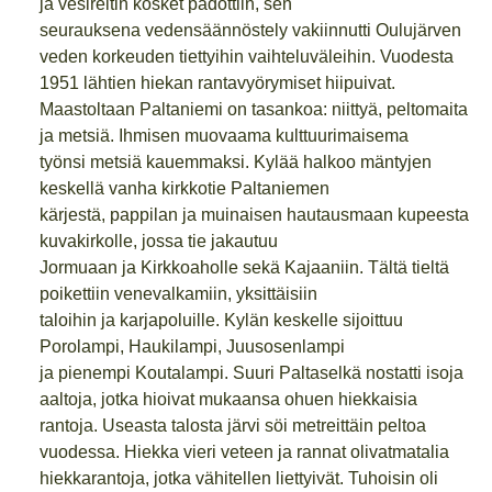
ja vesireitin kosket padottiin, sen
seurauksena vedensäännöstely vakiinnutti Oulujärven
veden korkeuden tiettyihin vaihteluväleihin. Vuodesta
1951 lähtien hiekan rantavyörymiset hiipuivat.
Maastoltaan Paltaniemi on tasankoa: niittyä, peltomaita
ja metsiä. Ihmisen muovaama kulttuurimaisema
työnsi metsiä kauemmaksi. Kylää halkoo mäntyjen
keskellä vanha kirkkotie Paltaniemen
kärjestä, pappilan ja muinaisen hautausmaan kupeesta
kuvakirkolle, jossa tie jakautuu
Jormuaan ja Kirkkoaholle sekä Kajaaniin. Tältä tieltä
poikettiin venevalkamiin, yksittäisiin
taloihin ja karjapoluille. Kylän keskelle sijoittuu
Porolampi, Haukilampi, Juusosenlampi
ja pienempi Koutalampi. Suuri Paltaselkä nostatti isoja
aaltoja, jotka hioivat mukaansa ohuen hiekkaisia
rantoja. Useasta talosta järvi söi metreittäin peltoa
vuodessa. Hiekka vieri veteen ja rannat olivatmatalia
hiekkarantoja, jotka vähitellen liettyivät. Tuhoisin oli