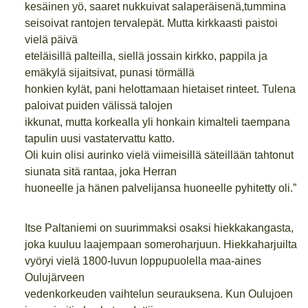
kesäinen yö, saaret nukkuivat salaperäisenä,tummina
seisoivat rantojen tervalepät. Mutta kirkkaasti paistoi
vielä päivä
eteläisillä palteilla, siellä jossain kirkko, pappila ja
emäkylä sijaitsivat, punasi törmällä
honkien kylät, pani helottamaan hietaiset rinteet. Tulena
paloivat puiden välissä talojen
ikkunat, mutta korkealla yli honkain kimalteli taempana
tapulin uusi vastatervattu katto.
Oli kuin olisi aurinko vielä viimeisillä säteillään tahtonut
siunata sitä rantaa, joka Herran
huoneelle ja hänen palvelijansa huoneelle pyhitetty oli.”
Itse Paltaniemi on suurimmaksi osaksi hiekkakangasta,
joka kuuluu laajempaan someroharjuun. Hiekkaharjuilta
vyöryi vielä 1800-luvun loppupuolella maa-aines
Oulujärveen
vedenkorkeuden vaihtelun seurauksena. Kun Oulujoen