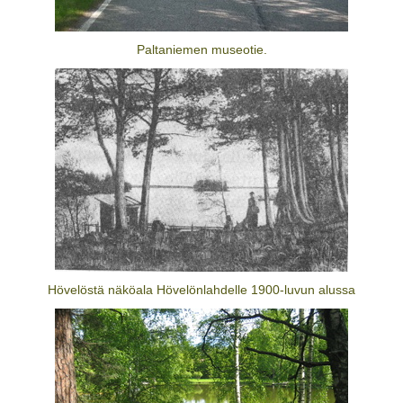
Paltaniemen museotie.
Hövelöstä näköala Hövelönlahdelle 1900-luvun alussa