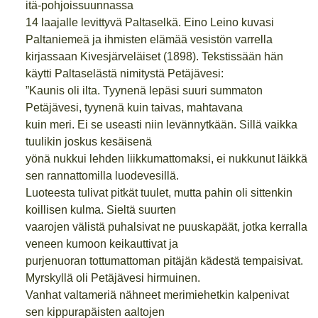
itä-pohjoissuunnassa
14 laajalle levittyvä Paltaselkä. Eino Leino kuvasi
Paltaniemeä ja ihmisten elämää vesistön varrella
kirjassaan Kivesjärveläiset (1898). Tekstissään hän
käytti Paltaselästä nimitystä Petäjävesi:
”Kaunis oli ilta. Tyynenä lepäsi suuri summaton
Petäjävesi, tyynenä kuin taivas, mahtavana
kuin meri. Ei se useasti niin levännytkään. Sillä vaikka
tuulikin joskus kesäisenä
yönä nukkui lehden liikkumattomaksi, ei nukkunut läikkä
sen rannattomilla luodevesillä.
Luoteesta tulivat pitkät tuulet, mutta pahin oli sittenkin
koillisen kulma. Sieltä suurten
vaarojen välistä puhalsivat ne puuskapäät, jotka kerralla
veneen kumoon keikauttivat ja
purjenuoran tottumattoman pitäjän kädestä tempaisivat.
Myrskyllä oli Petäjävesi hirmuinen.
Vanhat valtameriä nähneet merimiehetkin kalpenivat
sen kippurapäisten aaltojen