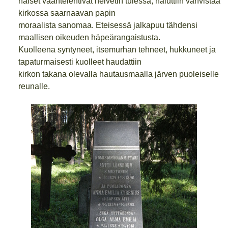
naiset vääntelehtivät helvetin tulessa, haluttiin vahvistaa
kirkossa saarnaavan papin
moraalista sanomaa. Eteisessä jalkapuu tähdensi
maallisen oikeuden häpeärangaistusta.
Kuolleena syntyneet, itsemurhan tehneet, hukkuneet ja
tapaturmaisesti kuolleet haudattiin
kirkon takana olevalla hautausmaalla järven puoleiselle
reunalle.