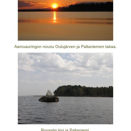
Aamuauringon nousu Oulujärven ja Paltaniemen takaa.
Rovastin kivi ja Paltaniemi.