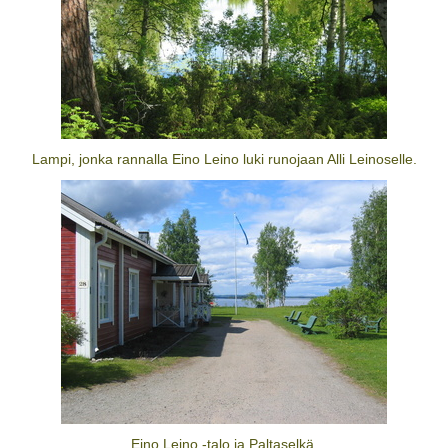
Lampi, jonka rannalla Eino Leino luki runojaan Alli Leinoselle.
Eino Leino -talo ja Paltaselkä.