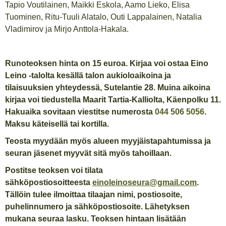
Tapio Voutilainen, Maikki Eskola, Aamo Lieko, Elisa
Tuominen, Ritu-Tuuli Alatalo, Outi Lappalainen, Natalia
Vladimirov ja Mirjo Anttola-Hakala.
Runoteoksen hinta on 15 euroa. Kirjaa voi ostaa Eino
Leino -talolta kesällä talon aukioloaikoina ja
tilaisuuksien yhteydessä, Sutelantie 28. Muina aikoina
kirjaa voi tiedustella Maarit Tartia-Kalliolta, Käenpolku 11.
Hakuaika sovitaan viestitse numerosta
044 506 5056
.
Maksu käteisellä tai kortilla.
Teosta myydään myös alueen myyjäistapahtumissa ja
seuran jäsenet myyvät sitä myös tahoillaan.
Postitse teoksen voi tilata
sähköpostiosoitteesta
einoleinoseura@gmail.com
.
Tällöin tulee ilmoittaa tilaajan nimi, postiosoite,
puhelinnumero ja sähköpostiosoite. Lähetyksen
mukana seuraa lasku. Teoksen hintaan lisätään