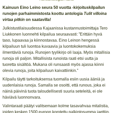
Kainuun Eino Leino seura 50 vuotta -kirjoituskilpailun
runojen parhaimmistosta koottu antologia
Tulit villoina
virtaa pitkin
on saatavilla!
Julkistustilaisuudessa Kajaanissa kustannustoimittaja Tero
Liukkonen luonnehti kilpailua seuraavasti: ”Erittäin hyvä
taso, lupaavaa ja kiinnostavaa. Eino Leinon hengessä
kilpailuun tuli luontoa kuvaavia ja luontokokemuksia
ilmentäviä runoja. Runojen tyylikirjo oli laaja. Myös mitallisia
runoja oli paljon. Mitallisista runoista raati etsi uutta ja
tuoretta sisältöä. Mukana oli runsaasti myös ajassa kiinni
olevia runoja, joita kilpailuun kaivattiinkin.”
Kilpailu täytti tarkoituksensa tuomalla esiin uusia ääniä ja
uudenlaisia runoja. Samalla se osoitti, että runous, joka ei
näinä päivinä tuota taloudellisesti suuria seteleitä, ei ole
häviävä luonnonvara.
Valintaraati päätyi valitsemaan kolme tasavahvaa mitalistia,
joiden kesken 1500 euroon korotettu palkintosumma jaettiin.