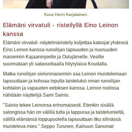
Kuva Henri Karjalainen.
Elämäni virvatuli - risteilyllä Eino Leinon
kanssa
Elämäni virvatuli -näytelmäristeily kuljettaa katsojat yhdessä
Eino Leinon kanssa runoilijan lapsuuden ja nuoruuden
maisemiin Kajaaninjoelle ja Oulujärvelle. Vesille
suunnataan yli satavuotiaalla höyrylaiva Koudalla.
Matka runoilijan sielunmaisemiin saa Leinon muistelemaan
lapsuuttaan ja kohoaa lopulta taisteluksi oman runoilijan
kohtalon ja vapauden eetoksen kanssa. Leinon roolissa
nähdään näyttelijä Sami Sainio.
"Sainio tekee Leinonsa erinomaisesti. Etenkin sisällä
salongissa hän on välillä tulta ja tappuraa ja taistelumieltä,
välillä elämänsä loppupuolella lapsuuttaan itku silmässä
muisteleva mies."
Seppo Turunen, Kainuun Sanomat