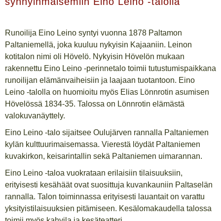
synnyinmaisemiin Eino Leino -talolla
Runoilija Eino Leino syntyi vuonna 1878 Paltamon
Paltaniemellä, joka kuuluu nykyisin Kajaaniin. Leinon
kotitalon nimi oli Hövelö. Nykyisin Hövelön mukaan
rakennettu Eino Leino -perinnetalo toimii tutustumispaikkana
runoilijan elämänvaiheisiin ja laajaan tuotantoon. Eino
Leino -talolla on huomioitu myös Elias Lönnrotin asumisen
Hövelössä 1834-35. Talossa on Lönnrotin elämästä
valokuvanäyttely.
Eino Leino -talo sijaitsee Oulujärven rannalla Paltaniemen
kylän kulttuurimaisemassa. Vierestä löydät Paltaniemen
kuvakirkon, keisarintallin sekä Paltaniemen uimarannan.
Eino Leino -taloa vuokrataan erilaisiin tilaisuuksiin,
erityisesti kesähäät ovat suosittuja kuvankauniin Paltaselän
rannalla. Talon toiminnassa erityisesti lauantait on varattu
yksityistilaisuuksien pitämiseen. Kesälomakaudella talossa
toimii myös kahvila ja kesäteatteri.