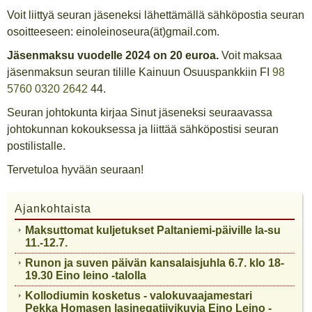
Voit liittyä seuran jäseneksi lähettämällä sähköpostia seuran
osoitteeseen: einoleinoseura(ät)gmail.com.
Jäsenmaksu vuodelle 2024 on 20 euroa.
Voit maksaa
jäsenmaksun seuran tilille Kainuun Osuuspankkiin FI
98
5760 0320 2642
44.
Seuran johtokunta kirjaa Sinut jäseneksi seuraavassa
johtokunnan kokouksessa ja liittää sähköpostisi seuran
postilistalle.
Tervetuloa hyvään seuraan!
Ajankohtaista
Maksuttomat kuljetukset Paltaniemi-päiville la-su
11.-12.7.
Runon ja suven päivän kansalaisjuhla 6.7. klo 18-
19.30 Eino leino -talolla
Kollodiumin kosketus - valokuvaajamestari
Pekka Homasen lasinegatiivikuvia Eino Leino -