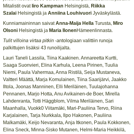
Mitalistit ovat
Iiro Kampman
Helsingistä,
Riikka
Szalai
Helsingistä ja
Anniina Louhivuori
Jyväskylästä.
Kunniamaininnan saivat
Anna-Maija Hella
Turusta,
Miro
Olsoni
Helsingistä ja
Maria Ilonen
Hämeenlinnasta.
Tulit villoina virtaa pitkin
-antologiaan valittiin runoja
palkittujen lisäksi 43 runoilijalta.
Lauri Taneli Lassila, Tiina Kaakinen. Annareetta Kurtti,
Saaga Suonvieri, Elina Karhula, Leena Pirinen, Tuulia
Niemi, Paula Vahermaa, Anna Ristilä, Seija Mustaneva,
Valtteri Määttä, Marja Komulainen, Tiina Saarijärvi, Jaakko
Iltola, Joonas Manninen, Elli Meriläinen, Tuulajohanna
Pennanen, Marjo Hotta, Anu Avikainen-de Boer, Mirella
Lahdenranta, Totti Häggblom, Vilma Meriläinen, Sari
Maanhalla, Vuokk0 Viitamäki, Mari-Pauliina Tervo, Riina
Karjalainen, Tarja Nurkkala, Ilpo Hakonen, Pauliina
Malkamäki, Keijo Nevaranta, Anja Itkonen, Paula Kokkonen,
Elina Sneck, Minna-Sisko Mutanen, Helmi-Maria Heikkilä,