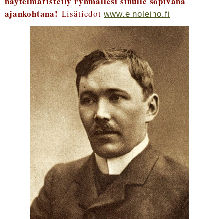
näytelmäristeily ryhmällesi sinulle sopivana
ajankohtana!
Lisätiedot
www.einoleino.fi