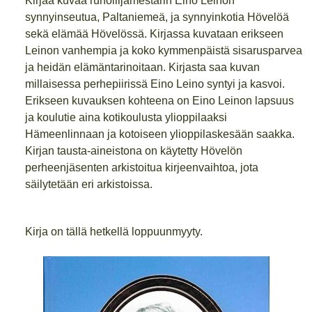
Kirjaa kuvaa runoilijamestarin Eino Leinon
synnyinseutua, Paltaniemeä, ja synnyinkotia Hövelöä
sekä elämää Hövelössä. Kirjassa kuvataan erikseen
Leinon vanhempia ja koko kymmenpäistä sisarusparvea
ja heidän elämäntarinoitaan. Kirjasta saa kuvan
millaisessa perhepiirissä Eino Leino syntyi ja kasvoi.
Erikseen kuvauksen kohteena on Eino Leinon lapsuus
ja koulutie aina kotikoulusta ylioppilaaksi
Hämeenlinnaan ja kotoiseen ylioppilaskesään saakka.
Kirjan tausta-aineistona on käytetty Hövelön
perheenjäsenten arkistoitua kirjeenvaihtoa, jota
säilytetään eri arkistoissa.
Kirja on tällä hetkellä loppuunmyyty.