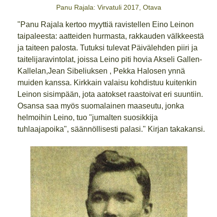
Panu Rajala: Virvatuli 2017, Otava
"Panu Rajala kertoo myyttiä ravistellen Eino Leinon
taipaleesta: aatteiden hurmasta, rakkauden välkkeestä
ja taiteen palosta. Tutuksi tulevat Päivälehden piiri ja
taitelijaravintolat, joissa Leino piti hovia Akseli Gallen-
Kallelan,Jean Sibeliuksen , Pekka Halosen ynnä
muiden kanssa. Kirkkain valaisu kohdistuu kuitenkin
Leinon sisimpään, jota aatokset raastoivat eri suuntiin.
Osansa saa myös suomalainen maaseutu, jonka
helmoihin Leino, tuo "jumalten suosikkija
tuhlaajapoika", säännöllisesti palasi." Kirjan takakansi.