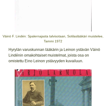
Väinö F. Lindén: Spalernajasta talvisotaan, Sotilaslääkäri muistelee,
Tammi 1972
Hyrylän varuskunnan lääkärin ja Leinon ystävän Väinö
Lindénin omakohtaiset muistelmat, joista osa on
omistettu Eino Leinon ystävyyden kuvailuun.