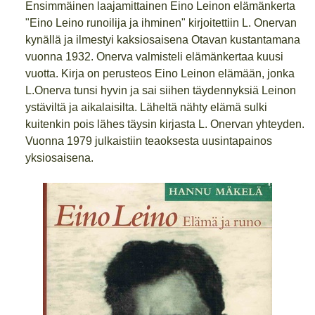
Ensimmäinen laajamittainen Eino Leinon elämänkerta
"Eino Leino runoilija ja ihminen" kirjoitettiin L. Onervan
kynällä ja ilmestyi kaksiosaisena Otavan kustantamana
vuonna 1932. Onerva valmisteli elämänkertaa kuusi
vuotta. Kirja on perusteos Eino Leinon elämään, jonka
L.Onerva tunsi hyvin ja sai siihen täydennyksiä Leinon
ystäviltä ja aikalaisilta. Läheltä nähty elämä sulki
kuitenkin pois lähes täysin kirjasta L. Onervan yhteyden.
Vuonna 1979 julkaistiin teaoksesta uusintapainos
yksiosaisena.