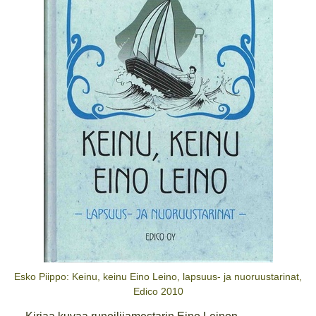
Esko Piippo: Keinu, keinu Eino Leino, lapsuus- ja nuoruustarinat,
Edico 2010