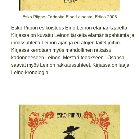
Esko Piippo, Tarinoita Eino Leinosta, Edico 2008
Esko Piipon esikoisteos Eino Leinon elämänkaarelta.
Kirjassa on kuvattu Leinon tärkeitä elämäntapahtumia ja
ihmissuhteita Leinon ajan ja eri alojen taitelijoihin.
Kirjassa kerrotaan myös mahdollinen ratkaisu
kadonneeseen Leinon Mestari-teookseen. Osansa
saavat myös Leinon rakkaussuhteet. Kirjassa on laaja
Leino-kronologia.