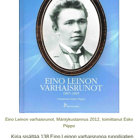
Eino Leinon varhaisrunot, Mäntykustannus 2012, toimittanut Esko
Piippo
Kirja sisältää 138 Eino Leinon varhaisrunoa runoilijatien