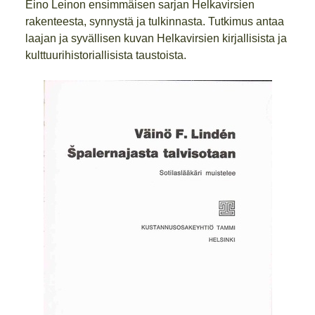
Eino Leinon ensimmäisen sarjan Helkavirsien
rakenteesta, synnystä ja tulkinnasta. Tutkimus antaa
laajan ja syvällisen kuvan Helkavirsien kirjallisista ja
kulttuurihistoriallisista taustoista.