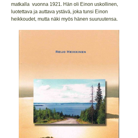
matkalla vuonna 1921. Hän oli Einon uskollinen,
luotettava ja auttava ystävä, joka tunsi Einon
heikkoudet, mutta näki myös hänen suuruutensa.