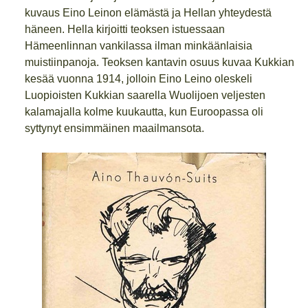
kuvaus Eino Leinon elämästä ja Hellan yhteydestä
häneen. Hella kirjoitti teoksen istuessaan
Hämeenlinnan vankilassa ilman minkäänlaisia
muistiinpanoja. Teoksen kantavin osuus kuvaa Kukkian
kesää vuonna 1914, jolloin Eino Leino oleskeli
Luopioisten Kukkian saarella Wuolijoen veljesten
kalamajalla kolme kuukautta, kun Euroopassa oli
syttynyt ensimmäinen maailmansota.