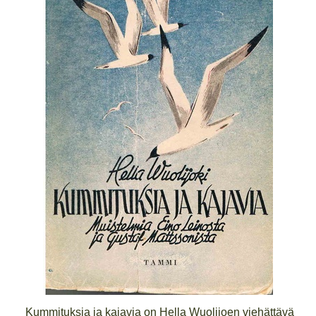
Kummituksia ja kajavia on Hella Wuolijoen viehättävä