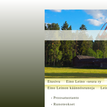
Etusivu
Eino Leino -seura ry
Eino Leinon käännösrunoja
Lei
Proosatuotanto
Runoteokset