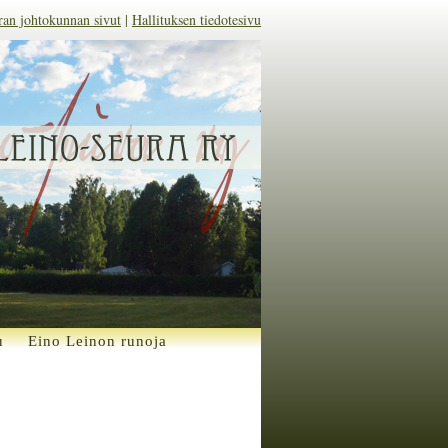
ran johtokunnan sivut
|
Hallituksen tiedotesivu
u
Eino Leinon runoja