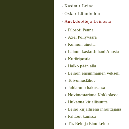
Kasimir Leino
Oskar Lönnbohm
Anekdootteja Leinosta
Filosofi Penna
Axel Pöllyvaara
Kunnon ainetta
Leinon kasku Juhani Ahosta
Kuriiripostia
Halko pään alla
Leinon ensimmäinen vekseli
Toivomuslähde
Juhlaruno hakusessa
Hovimestarinna Kokkolassa
Hukattua kirjallisuutta
Leino kirjallisena innoittajana
Palttoot kanissa
Th. Rein ja Eino Leino