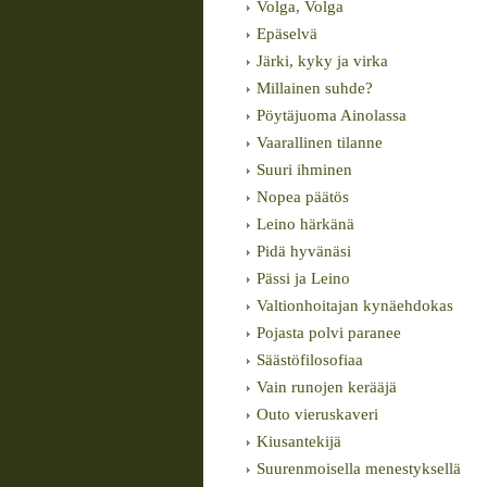
Volga, Volga
Epäselvä
Järki, kyky ja virka
Millainen suhde?
Pöytäjuoma Ainolassa
Vaarallinen tilanne
Suuri ihminen
Nopea päätös
Leino härkänä
Pidä hyvänäsi
Pässi ja Leino
Valtionhoitajan kynäehdokas
Pojasta polvi paranee
Säästöfilosofiaa
Vain runojen kerääjä
Outo vieruskaveri
Kiusantekijä
Suurenmoisella menestyksellä