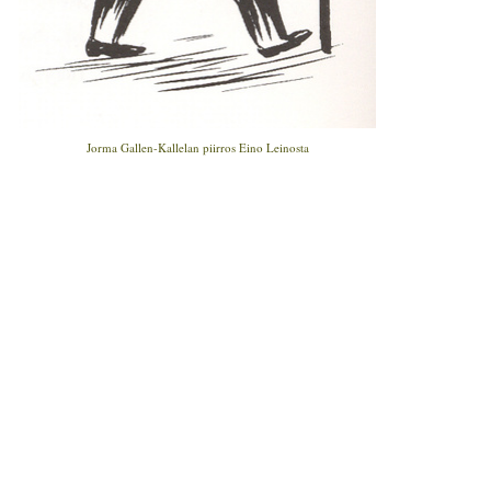
Jorma Gallen-Kallelan piirros Eino Leinosta