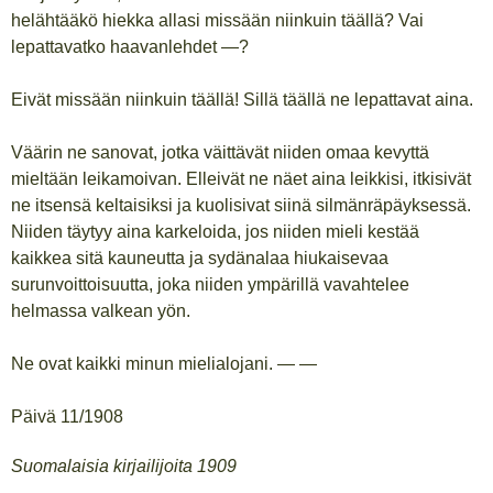
helähtääkö hiekka allasi missään niinkuin täällä? Vai
lepattavatko haavanlehdet —?
Eivät missään niinkuin täällä! Sillä täällä ne lepattavat aina.
Väärin ne sanovat, jotka väittävät niiden omaa kevyttä
mieltään leikamoivan. Elleivät ne näet aina leikkisi, itkisivät
ne itsensä keltaisiksi ja kuolisivat siinä silmänräpäyksessä.
Niiden täytyy aina karkeloida, jos niiden mieli kestää
kaikkea sitä kauneutta ja sydänalaa hiukaisevaa
surunvoittoisuutta, joka niiden ympärillä vavahtelee
helmassa valkean yön.
Ne ovat kaikki minun mielialojani. — —
Päivä 11/1908
Suomalaisia kirjailijoita 1909