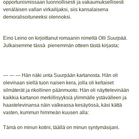
opportunismissaan luonnollisesti ja vakaumuksellisesti
venäläisen vallan virkailijaksi, siis kansalaisena
demoralisoituneeksi olennoksi.
Eino Leino on kirjoittanut romaanin nimeltä
Olli Suurpää
.
Julkaisemme tässä pienemmän otteen tästä kirjasta
:
— — — Hän näki unta Suurpään kartanosta. Hän oli
olevinaan siellä tuon naisen kera, jolla oli keltaiset
silmäterät ja rikollinen päänmuoto. Hän oli näyttelevinään
kaikkia kartanon merkillisyyksiä ylimmälle ystävälleen ja
haastelevinansa näin valkeassa kesäyössä, käsi kättä
vasten, kummun himmeän kuusen alla:
Tämä on minun kotini, täällä on minun syntymäsijani.