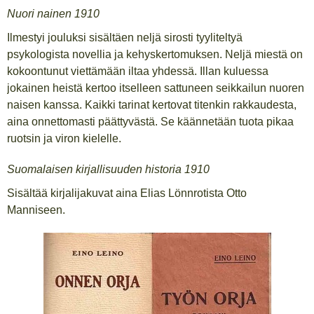
Nuori nainen 1910
Ilmestyi jouluksi sisältäen neljä sirosti tyyliteltyä
psykologista novellia ja kehyskertomuksen. Neljä miestä on
kokoontunut viettämään iltaa yhdessä. Illan kuluessa
jokainen heistä kertoo itselleen sattuneen seikkailun nuoren
naisen kanssa. Kaikki tarinat kertovat titenkin rakkaudesta,
aina onnettomasti päättyvästä. Se käännetään tuota pikaa
ruotsin ja viron kielelle.
Suomalaisen kirjallisuuden historia 1910
Sisältää kirjalijakuvat aina Elias Lönnrotista Otto
Manniseen.