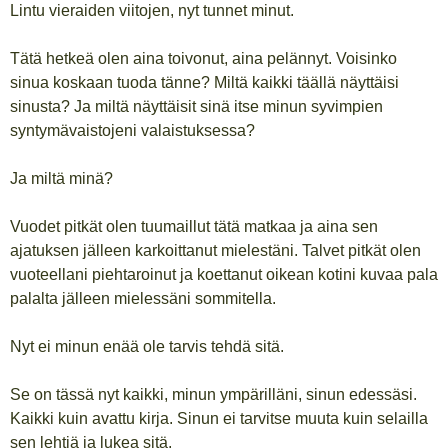
Lintu vieraiden viitojen, nyt tunnet minut.
Tätä hetkeä olen aina toivonut, aina pelännyt. Voisinko
sinua koskaan tuoda tänne? Miltä kaikki täällä näyttäisi
sinusta? Ja miltä näyttäisit sinä itse minun syvimpien
syntymävaistojeni valaistuksessa?
Ja miltä minä?
Vuodet pitkät olen tuumaillut tätä matkaa ja aina sen
ajatuksen jälleen karkoittanut mielestäni. Talvet pitkät olen
vuoteellani piehtaroinut ja koettanut oikean kotini kuvaa pala
palalta jälleen mielessäni sommitella.
Nyt ei minun enää ole tarvis tehdä sitä.
Se on tässä nyt kaikki, minun ympärilläni, sinun edessäsi.
Kaikki kuin avattu kirja. Sinun ei tarvitse muuta kuin selailla
sen lehtiä ja lukea sitä.