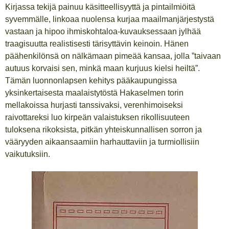
Kirjassa tekijä painuu käsitteellisyyttä ja pintailmiöitä
syvemmälle, linkoaa nuolensa kurjaa maailmanjärjestystä
vastaan ja hipoo ihmiskohtaloa-kuvauksessaan jylhää
traagisuutta realistisesti tärisyttävin keinoin. Hänen
päähenkilönsä on nälkämaan pimeää kansaa, jolla ”taivaan
autuus korvaisi sen, minkä maan kurjuus kielsi heiltä”.
Tämän luonnonlapsen kehitys pääkaupungissa
yksinkertaisesta maalaistytöstä Hakaselmen torin
mellakoissa hurjasti tanssivaksi, verenhimoiseksi
raivottareksi luo kirpeän valaistuksen rikollisuuteen
tuloksena rikoksista, pitkän yhteiskunnallisen sorron ja
vääryyden aikaansaamiin harhauttaviin ja turmiollisiin
vaikutuksiin.