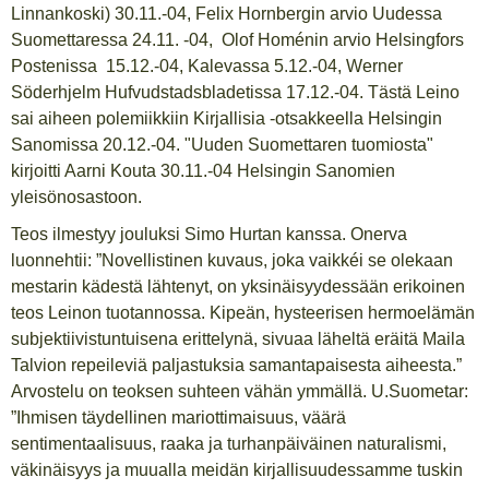
Linnankoski) 30.11.-04, Felix Hornbergin arvio Uudessa
Suomettaressa 24.11. -04, Olof Homénin arvio Helsingfors
Postenissa 15.12.-04, Kalevassa 5.12.-04, Werner
Söderhjelm Hufvudstadsbladetissa 17.12.-04. Tästä Leino
sai aiheen polemiikkiin Kirjallisia -otsakkeella Helsingin
Sanomissa 20.12.-04. "Uuden Suomettaren tuomiosta"
kirjoitti Aarni Kouta 30.11.-04 Helsingin Sanomien
yleisönosastoon.
Teos ilmestyy jouluksi Simo Hurtan kanssa. Onerva
luonnehtii: ”Novellistinen kuvaus, joka vaikkéi se olekaan
mestarin kädestä lähtenyt, on yksinäisyydessään erikoinen
teos Leinon tuotannossa. Kipeän, hysteerisen hermoelämän
subjektiivistuntuisena erittelynä, sivuaa läheltä eräitä Maila
Talvion repeileviä paljastuksia samantapaisesta aiheesta.”
Arvostelu on teoksen suhteen vähän ymmällä. U.Suometar:
”Ihmisen täydellinen mariottimaisuus, väärä
sentimentaalisuus, raaka ja turhanpäiväinen naturalismi,
väkinäisyys ja muualla meidän kirjallisuudessamme tuskin