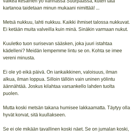
valkea kesäinen yö vanhassa Suurpäässä, kuten tätä
kartanoa taidetaan minun mukaani nimittää! ...
Metsä nukkuu, lahti nukkuu. Kaikki ihmiset talossa nukkuvat.
Ei ketään muita valveilla kuin minä. Sinäkin varmaan nukut.
Kuuletko tuon surisevan sääsken, joka juuri istahtaa
kädelleni? Meidän lempemme lintu se on. Kohta se imee
vereni minusta.
Ei ole yö eikä päivä. On iankaikkinen, valoisuus, ilman
alkua, ilman loppua. Silloin tällöin vain uninen yölintu
äännähtää. Joskus kilahtaa varsankello lahden tuolta
puolen.
Mutta koski metsän takana humisee lakkaamatta. Täytyy olla
hyvät korvat, sitä kuullakseen.
Se ei ole mikään tavallinen koski näet. Se on jumalan koski,