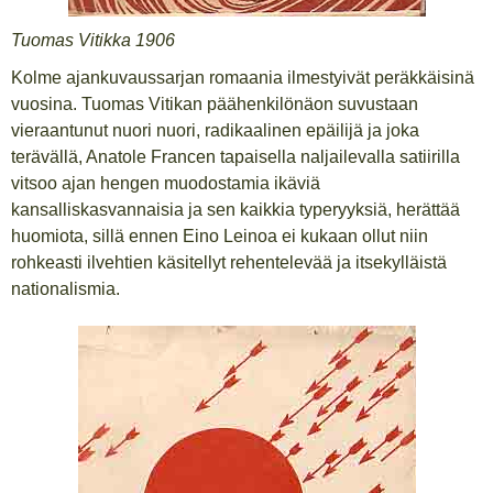
Tuomas Vitikka 1906
Kolme ajankuvaussarjan romaania ilmestyivät peräkkäisinä
vuosina. Tuomas Vitikan päähenkilönäon suvustaan
vieraantunut nuori nuori, radikaalinen epäilijä ja joka
terävällä, Anatole Francen tapaisella naljailevalla satiirilla
vitsoo ajan hengen muodostamia ikäviä
kansalliskasvannaisia ja sen kaikkia typeryyksiä, herättää
huomiota, sillä ennen Eino Leinoa ei kukaan ollut niin
rohkeasti ilvehtien käsitellyt rehentelevää ja itsekylläistä
nationalismia.