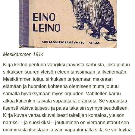
Mesikämmen 1914
Kirja kertoo pentuna vangiksi jäävästä karhusta, joka joutuu
sirkuksen suuren yleisön eteen tanssimaan ja ilveilemään.
Mesikämmen tottuu sirkuksen tarjoamaan makeaan
elämään ja huomion kohteena olemiseen mutta joutuu
samalla hyväksymään myös orjuuden. Vähitellen karhu
alkaa kuitenkin kaivata vapautta ja erämaita. Se vapauttaa
itsensä väkivaltaisesti ja palaa takaisin synnyinseudulleen.
Kirja kuvaa vertauskuvallisesti taitelijan kohtaloa, yleisön
narriksi – ja suosikiksi – joutuminen on vieraannuttanut sen
omimmasta itsestään ja vain vapautumalla siitä se voi löytää