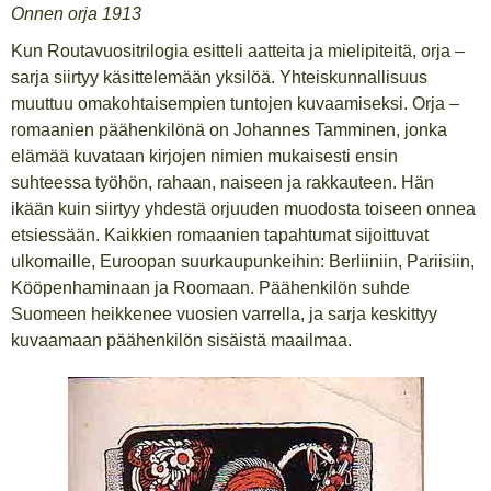
Onnen orja 1913
Kun Routavuositrilogia esitteli aatteita ja mielipiteitä, orja –
sarja siirtyy käsittelemään yksilöä. Yhteiskunnallisuus
muuttuu omakohtaisempien tuntojen kuvaamiseksi. Orja –
romaanien päähenkilönä on Johannes Tamminen, jonka
elämää kuvataan kirjojen nimien mukaisesti ensin
suhteessa työhön, rahaan, naiseen ja rakkauteen. Hän
ikään kuin siirtyy yhdestä orjuuden muodosta toiseen onnea
etsiessään. Kaikkien romaanien tapahtumat sijoittuvat
ulkomaille, Euroopan suurkaupunkeihin: Berliiniin, Pariisiin,
Kööpenhaminaan ja Roomaan. Päähenkilön suhde
Suomeen heikkenee vuosien varrella, ja sarja keskittyy
kuvaamaan päähenkilön sisäistä maailmaa.