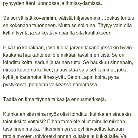
pyhyyden ääni luonnossa ja ihmissydämissä.
Se soi välistä kovemmin, välistä hiljaisemmin. Joskus tuntuu
se kokonaan tauonneen. Mutta se soi aina. Täytyy vain olla
kyllin tyyntä ja valkeata ympärillä sitä kuullakseen.
Eikä tuo koirakaan, joka tuolla järven takana jossakin hyvin
kaukana haukahtelee, ole mikään tavallinen tiisti. Se on
loihdittu koira, sadun ja tarinan tuttu. Se haukkuu sinnepäin,
missä kuolema kulkee, ja aavistaa salaiset kammot, jotka
kyliä ja kartanoita lähestyvät. Se on Lapin koira, pyhä
pystykorva, pohjolan valkeassa hämärässä.
Täällä on ilma täynnä taikaa ja ennusmerkkejä.
Kuinka en siis minä myös olisi loihdittu, kuinka en sinuakin
taiotuksi toivottaisi? Eihän tämä ole ollut minulle mikään
tavallinen matka. Pikemmin on se pyhiinvaellus taivaan
ratoja myöten, toivioretki onnen kultaiselle kukkulalle. Vai