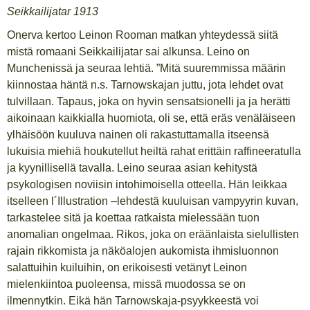
Seikkailijatar 1913
Onerva kertoo Leinon Rooman matkan yhteydessä siitä
mistä romaani Seikkailijatar sai alkunsa. Leino on
Munchenissä ja seuraa lehtiä. ”Mitä suuremmissa määrin
kiinnostaa häntä n.s. Tarnowskajan juttu, jota lehdet ovat
tulvillaan. Tapaus, joka on hyvin sensatsionelli ja ja herätti
aikoinaan kaikkialla huomiota, oli se, että eräs venäläiseen
ylhäisöön kuuluva nainen oli rakastuttamalla itseensä
lukuisia miehiä houkutellut heiltä rahat erittäin raffineeratulla
ja kyynillisellä tavalla. Leino seuraa asian kehitystä
psykologisen noviisin intohimoisella otteella. Hän leikkaa
itselleen l´Illustration –lehdestä kuuluisan vampyyrin kuvan,
tarkastelee sitä ja koettaa ratkaista mielessään tuon
anomalian ongelmaa. Rikos, joka on eräänlaista sielullisten
rajain rikkomista ja näköalojen aukomista ihmisluonnon
salattuihin kuiluihin, on erikoisesti vetänyt Leinon
mielenkiintoa puoleensa, missä muodossa se on
ilmennytkin. Eikä hän Tarnowskaja-psyykkeestä voi