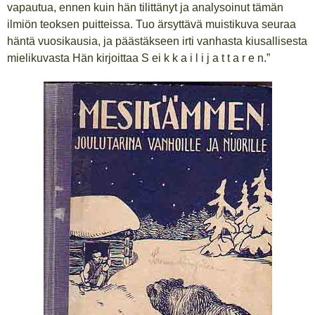
vapautua, ennen kuin hän tilittänyt ja analysoinut tämän
ilmiön teoksen puitteissa. Tuo ärsyttävä muistikuva seuraa
häntä vuosikausia, ja päästäkseen irti vanhasta kiusallisesta
mielikuvasta Hän kirjoittaa S ei k k a i l i j a t t a r e n.”