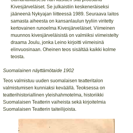
Kivesjärveläiset. Se julkaistiin keskeneräiseksi
jääneenä Nykyajan liitteessä 1989. Seuraava laitos
samasta aiheesta on kansanlaulun tyyliin viritetty
kertovainen runoelma Kivesjärveläiset. Viimeinen
muunnos kivesjärveläisistä on valmiiksi viimeistelty
draama Joulu, jonka Leino kirjoitti viimeisinä
elinvuosinaan. Oheinen teos sisältää kaikki kolme
teosta.
Suomalainen näyttämötaide 1902
Teos valmistuu uuden suomalaisen teatteritalon
valmistumisen kunniaksi keväällä. Teoksessa on
teatterihistoriallinen yleishahmotelma, historiikki
Suomalaisen Teatterin vaiheista sekä kirjoitelmia
Suomalaisen Teatterin taiteilijoista.