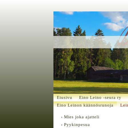
Etusivu
Eino Leino -seura ry
Eino Leinon käännösrunoja
Lei
Mies joka ajatteli
Pyykinpesua