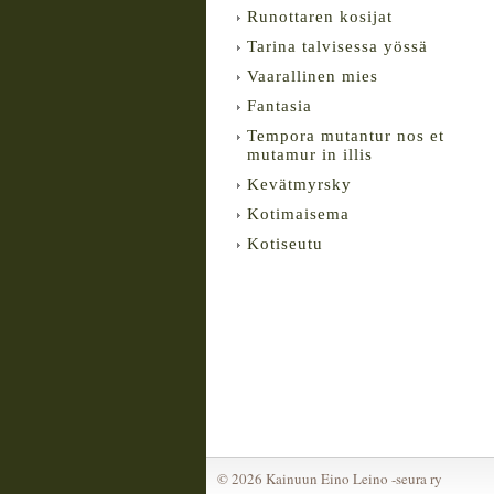
Runottaren kosijat
Tarina talvisessa yössä
Vaarallinen mies
Fantasia
Tempora mutantur nos et
mutamur in illis
Kevätmyrsky
Kotimaisema
Kotiseutu
©
2026 Kainuun Eino Leino -seura ry