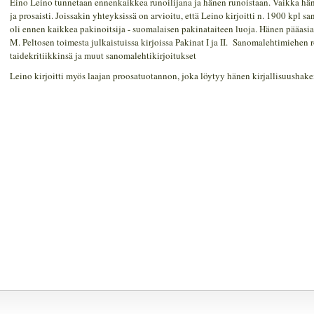
Eino Leino tunnetaan ennenkaikkea runoilijana ja hänen runoistaan. Vaikka hän 
ja prosaisti. Joissakin yhteyksissä on arvioitu, että Leino kirjoitti n. 1900 kp
oli ennen kaikkea pakinoitsija - suomalaisen pakinataiteen luoja. Hänen pääasia
M. Peltosen toimesta julkaistuissa kirjoissa Pakinat I ja II. Sanomalehtimiehen
taidekritiikkinsä ja muut sanomalehtikirjoitukset
Leino kirjoitti myös laajan proosatuotannon, joka löytyy hänen kirjallisuushake