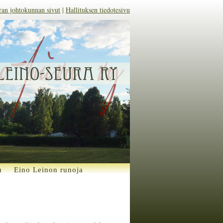
ran johtokunnan sivut
|
Hallituksen tiedotesivu
u
Eino Leinon runoja