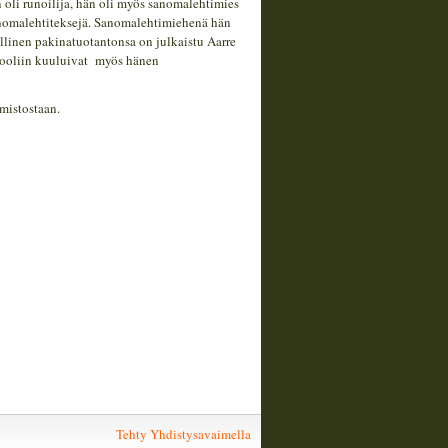
oli runoilija, hän oli myös sanomalehtimies
l sanomalehtiteksejä. Sanomalehtimiehenä hän
llinen pakinatuotantonsa on julkaistu Aarre
 rooliin kuuluivat myös hänen
mistostaan.
Tehty Yhdistysavaimella