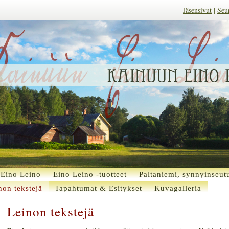
Jäsensivut
|
Seu
Eino Leino
Eino Leino -tuotteet
Paltaniemi, synnyinseut
non tekstejä
Tapahtumat & Esitykset
Kuvagalleria
Leinon tekstejä