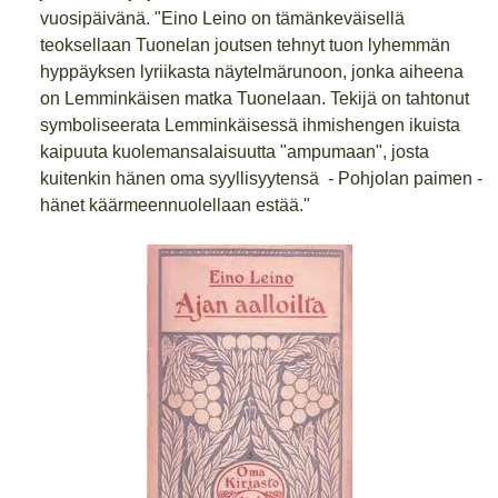
vuosipäivänä. "Eino Leino on tämänkeväisellä
teoksellaan Tuonelan joutsen tehnyt tuon lyhemmän
hyppäyksen lyriikasta näytelmärunoon, jonka aiheena
on Lemminkäisen matka Tuonelaan. Tekijä on tahtonut
symboliseerata Lemminkäisessä ihmishengen ikuista
kaipuuta kuolemansalaisuutta "ampumaan", josta
kuitenkin hänen oma syyllisyytensä - Pohjolan paimen -
hänet käärmeennuolellaan estää."