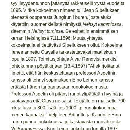
syyllisyydentunnon jättänyttä rakkauselämystä vuodelta
1895. Virike kokoelman nimeen tuli Jean Sibeliuksen
pienestä oopperasta Jungfrun i buren, josta aluksi
käytettiin suomenkielistä nimitystä
Neitsyt kammiossa
,
sittemmin
Neitsyt tornissa
. Se esitettiin ensimmäisen
kerran Helsingissä 7.11.1896. Muuta yhteyttä
kokoelmalla ei tiettävästi Sibeliukseen ollut. Kokoelma
lienee annettu Otavalle tarkastettavaksi maaliskuun
lopulla 1897. Toimitusjohtaja Alvar Renqvist merkitsi
johtokunnan pöytäkirjaan (13.4.1897) "Allekirjoittanut
ilmoitti, että hän keskusteltuaan professori Aspelinin
kanssa oli tehnyt sopimuksen Eino Leinon kanssa
eräästä hänen tarjoamastaan runokokoelmasta.
Professori Aspelin oli pitänyt runot ylipäätään hyvinä ja
suotavana että Otava ne saisi. Tekijälle on maksettu 700
mk ja luvattu 300 lisää, jos 1000 kpl runokokoelmaa
menee kaupaksi." Veljilleen Artturille ja Kaarlolle Eino
Leino puhuu toukokuussa julkaistavasta runovihkosta
Neiti kammiossa
. Kun Leino toukokuun lopulla 1897