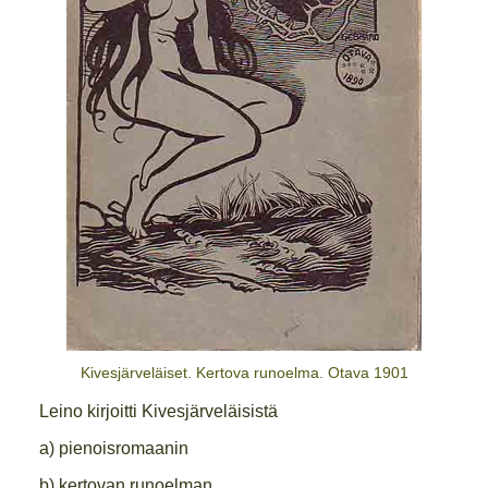
Kivesjärveläiset. Kertova runoelma. Otava 1901
Leino kirjoitti Kivesjärveläisistä
a) pienoisromaanin
b) kertovan runoelman