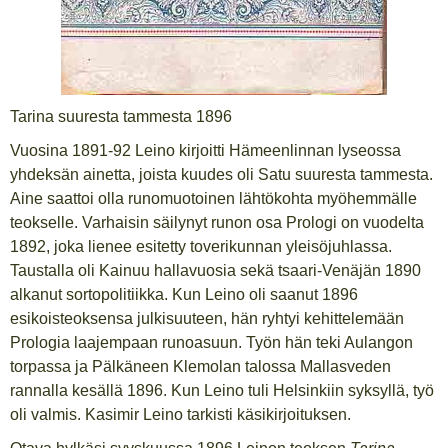
Tarina suuresta tammesta 1896
Vuosina 1891-92 Leino kirjoitti Hämeenlinnan lyseossa
yhdeksän ainetta, joista kuudes oli Satu suuresta tammesta.
Aine saattoi olla runomuotoinen lähtökohta myöhemmälle
teokselle. Varhaisin säilynyt runon osa Prologi on vuodelta
1892, joka lienee esitetty toverikunnan yleisöjuhlassa.
Taustalla oli Kainuu hallavuosia sekä tsaari-Venäjän 1890
alkanut sortopolitiikka. Kun Leino oli saanut 1896
esikoisteoksensa julkisuuteen, hän ryhtyi kehittelemään
Prologia laajempaan runoasuun. Työn hän teki Aulangon
torpassa ja Pälkäneen Klemolan talossa Mallasveden
rannalla kesällä 1896. Kun Leino tuli Helsinkiin syksyllä, työ
oli valmis. Kasimir Leino tarkisti käsikirjoituksen.