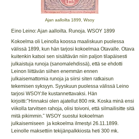
Ajan aalloilta 1899, Wsoy
Eino Leino: Ajan aalloilta. Runoja. WSOY 1899
Kokoelma oli Leinolla koossa maaliskuun puolessa
välissä 1899, kun hän tarjosi kokoelmaa Otavalle. Otava
kuitenkin katsoi sen sisältävän niin paljon tilapäisesti
julkaistuja runoja (sanomalehdissä), että se ehdotti
Leinon liittävän siihen enemmän ennen
julkaisemattomia runoja ja siirsi siten ratkaisun
tekemisen syksyyn. Syyskuun puolessa välissä Leino
tarjosi WSOY:lle kustannettavaksi. Hän
kirjoitti:"Hinnaksi olen ajatellut 800 mk. Koska minä ensi
viikolla tarvitsen rahoja, olisi toivoni, että silmailisitte sitä
mitä pikimmin." WSOY suostui kokoelman
julkaisemiseen ja kokoelma ilmestyi 26.11.1899.
Leinolle maksettiin tekijänpalkkiosta heti 300 mk.