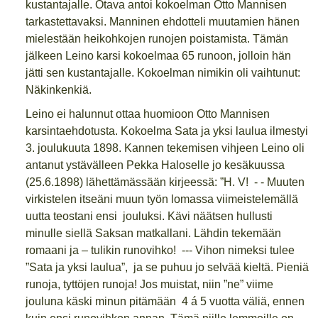
kustantajalle. Otava antoi kokoelman Otto Mannisen
tarkastettavaksi. Manninen ehdotteli muutamien hänen
mielestään heikohkojen runojen poistamista. Tämän
jälkeen Leino karsi kokoelmaa 65 runoon, jolloin hän
jätti sen kustantajalle. Kokoelman nimikin oli vaihtunut:
Näkinkenkiä.
Leino ei halunnut ottaa huomioon Otto Mannisen
karsintaehdotusta. Kokoelma Sata ja yksi laulua ilmestyi
3. joulukuuta 1898. Kannen tekemisen vihjeen Leino oli
antanut ystävälleen Pekka Haloselle jo kesäkuussa
(25.6.1898) lähettämässään kirjeessä: ”H. V! - - Muuten
virkistelen itseäni muun työn lomassa viimeistelemällä
uutta teostani ensi jouluksi. Kävi näätsen hullusti
minulle siellä Saksan matkallani. Lähdin tekemään
romaani ja – tulikin runovihko! --- Vihon nimeksi tulee
”Sata ja yksi laulua”, ja se puhuu jo selvää kieltä. Pieniä
runoja, tyttöjen runoja! Jos muistat, niin ”ne” viime
jouluna käski minun pitämään 4 á 5 vuotta väliä, ennen