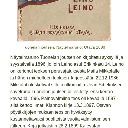
Tuonelan joutsen. Näytelmäruno. Otava 1898
Näytelmäruno Tuonelan joutsen on kirjoitettu syksyllä ja
syystalvella 1896, jolloin Leino asui Erikinkatu 14. Leino
on kertonut teoksen perusajatuksesta Maila Mikkolalle
ja hänen miehelleen teoksen kirjeessään 22.12.1986.
Mikkolat oleskelivat silloin ulkomailla. Jean Sibeliuksen
sävelruno Tuonelan joutsen oli esitetty ensi kerran
keväällä 1896. Painovalmiina teos oli keväällä 1897 -
siitä kertoo Ilmari Kiannon kirje 13.3.1897. Otavan
pöytäkirjojen mukaan teos on hyväksytty
kustannettavaksi puolitoista vuotta valmistumisen
jälkeen. Kirja julkaistiin 28.2.1899 Kalevalan