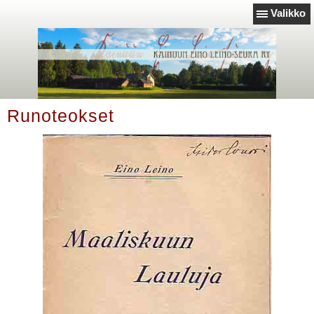
Valikko
Runoteokset