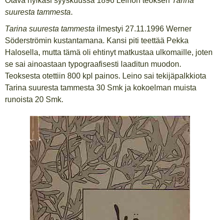
Otava hylkäsi syyskuussa 1896 Leinon teoksen
Tarina
suuresta tammesta
.
Tarina suuresta tammesta
ilmestyi 27.11.1996 Werner
Söderströmin kustantamana. Kansi piti teettää Pekka
Halosella, mutta tämä oli ehtinyt matkustaa ulkomaille, joten
se sai ainoastaan typograafisesti laaditun muodon.
Teoksesta otettiin 800 kpl painos. Leino sai tekijäpalkkiota
Tarina suuresta tammesta 30 Smk ja kokoelman muista
runoista 20 Smk.