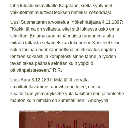
lähti tutustumismatkalle Karjalaan, siellä syntyneet
vaikutelmat muuttivat teoksen nimeksi
Yökehrääjä
.
Uusi Suomettaren arvostelua Yökehrääjästä 4.11.1897:
"Kaikki tämä on sellaista, ettei sitä lukiessa usko omia
silmiään. En ainakaan minä muista runouden alalla
mitään tälläistä sekamelskaa lukeneeni. Käsitteet sikin
sokin tai ihan nurinkäännettynä, mielikuvitus ohjaton ---
lentäen sokeasti ja kömpelösti sinne tänne ja lyöden
tavan takaa päänsä seinään kuin yöpöllö
päivänpaisteeseen." R.R.
Uusi Aura 3.12.1897: Mitä tällä kerralla
ilmoittatettavamme runovihkoon tulee, niin se
sisällöltään ymmärrykselle yhtä käsittämätön ja tunteelle
mauton kuin nimikin on kummallinen." Anonyymi