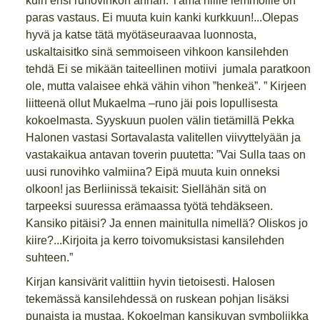
kuin ensi runovihkon annan. Tämä niille lemmoille on
paras vastaus. Ei muuta kuin kanki kurkkuun!...Olepas
hyvä ja katse tätä myötäseuraavaa luonnosta,
uskaltaisitko sinä semmoiseen vihkoon kansilehden
tehdä Ei se mikään taiteellinen motiivi jumala paratkoon
ole, mutta valaisee ehkä vähin vihon ”henkeä”. ” Kirjeen
liitteenä ollut Mukaelma –runo jäi pois lopullisesta
kokoelmasta. Syyskuun puolen välin tietämillä Pekka
Halonen vastasi Sortavalasta valitellen viivyttelyään ja
vastakaikua antavan toverin puutetta: ”Vai Sulla taas on
uusi runovihko valmiina? Eipä muuta kuin onneksi
olkoon! jas Berliinissä tekaisit: Siellähän sitä on
tarpeeksi suuressa erämaassa työtä tehdäkseen.
Kansiko pitäisi? Ja ennen mainitulla nimellä? Oliskos jo
kiire?...Kirjoita ja kerro toivomuksistasi kansilehden
suhteen.”
Kirjan kansivärit valittiin hyvin tietoisesti. Halosen
tekemässä kansilehdessä on ruskean pohjan lisäksi
punaista ja mustaa. Kokoelman kansikuvan symboliikka