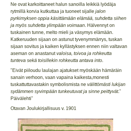
Ne ovat karkoittaneet halun sanoilla leikkiä lyödäja
rytmillä korvia kutkuttaa ja tuoneet sijalle
jalon
pyrkimyksen oppia käsittämään elämää, suhdetta siihen
ja myös suhdetta ylimpään voimaan
. Hälvennyt on
tuskainen tunne, melto mieli ja väsymys elämään.
Katkeruuden sijaan on astunut tyvenymmärrys, tuskan
sijaan sovitus ja kaiken kyllästyksen ennen niin valtavan
aseman on anastanut
valoisa, toivoa ja rohkeutta
tunteva sekä toisillekin rohkeutta antava into
.
"Eivät piiloudu laulajan ajatukset myöskään hämäräin
sanain verhoon, vaan vapaina kaikesta,monesti
tuskattuttavastakin symbolismista ne
välittömästi lukijan
sydämmen syvimpään tunkeutuvat ja sinne peittyvät
."
Päivälehti"
Otavan Joulukirjallisuus v. 1901