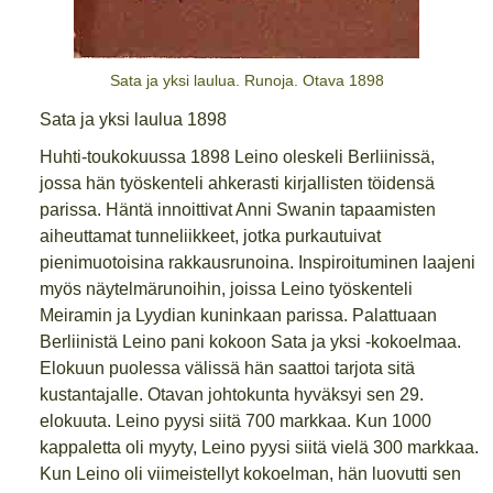
Sata ja yksi laulua. Runoja. Otava 1898
Sata ja yksi laulua 1898
Huhti-toukokuussa 1898 Leino oleskeli Berliinissä,
jossa hän työskenteli ahkerasti kirjallisten töidensä
parissa. Häntä innoittivat Anni Swanin tapaamisten
aiheuttamat tunneliikkeet, jotka purkautuivat
pienimuotoisina rakkausrunoina. Inspiroituminen laajeni
myös näytelmärunoihin, joissa Leino työskenteli
Meiramin ja Lyydian kuninkaan parissa. Palattuaan
Berliinistä Leino pani kokoon Sata ja yksi -kokoelmaa.
Elokuun puolessa välissä hän saattoi tarjota sitä
kustantajalle. Otavan johtokunta hyväksyi sen 29.
elokuuta. Leino pyysi siitä 700 markkaa. Kun 1000
kappaletta oli myyty, Leino pyysi siitä vielä 300 markkaa.
Kun Leino oli viimeistellyt kokoelman, hän luovutti sen