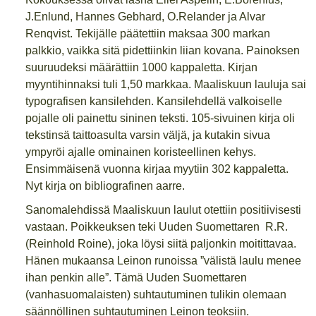
J.Enlund, Hannes Gebhard, O.Relander ja Alvar
Renqvist. Tekijälle päätettiin maksaa 300 markan
palkkio, vaikka sitä pidettiinkin liian kovana. Painoksen
suuruudeksi määrättiin 1000 kappaletta. Kirjan
myyntihinnaksi tuli 1,50 markkaa. Maaliskuun lauluja sai
typografisen kansilehden. Kansilehdellä valkoiselle
pojalle oli painettu sininen teksti. 105-sivuinen kirja oli
tekstinsä taittoasulta varsin väljä, ja kutakin sivua
ympyröi ajalle ominainen koristeellinen kehys.
Ensimmäisenä vuonna kirjaa myytiin 302 kappaletta.
Nyt kirja on bibliografinen aarre.
Sanomalehdissä Maaliskuun laulut otettiin positiivisesti
vastaan. Poikkeuksen teki Uuden Suomettaren R.R.
(Reinhold Roine), joka löysi siitä paljonkin moitittavaa.
Hänen mukaansa Leinon runoissa ”välistä laulu menee
ihan penkin alle”. Tämä Uuden Suomettaren
(vanhasuomalaisten) suhtautuminen tulikin olemaan
säännöllinen suhtautuminen Leinon teoksiin.