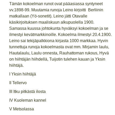
Tämän kokoelman runot ovat pääasiassa syntyneet
vv.1898-99. Muutamia runoja Leino kirjoitti Berliinin
matkallaan (Yö-sonetit). Leino jätti Otavalle
käsikirjoituksen maaliskuun alkupuolella 1900.
Samassa kuussa johtokunta hyväksyi kokoelman ja se
ilmestyi kevätmarkkinoille. Kokoelma ilmestyi 20.4.1900.
Leino sai tekijäpalkkiona kirjasta 1000 markkaa. Hyvin
tunnettuja runoja kokoelmasta ovat mm. Mirjamin laulu,
Hautalaulu, Laulu onnesta, Rauhattoman rukous, Hyvä
on hiihtäjän hiihdellä, Tuijotin tulehen kauan ja Yksin
hiihtäjä.
I Yksin hiihtäjä
II Tellervo
III Itku pitkästä ilosta
IV Kuoleman kannel
V Metsolassa