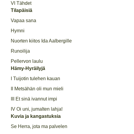
VI Tähdet
Tilapäisiä
Vapaa sana
Hymni
Nuorten kiitos Ida Aalbergille
Runoilija
Pellervon laulu
Hämy-Hyräilyjä
I Tuijotin tulehen kauan
II Metsähän oli mun mieli
III Et sinä ivannut impi
IV Oi uni, jumalten lahja!
Kuvia ja kangastuksia
Se Herra, jota ma palvelen