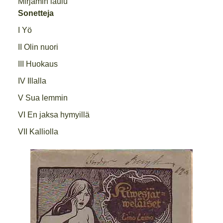
Mirjamin laulu
Sonetteja
I Yö
II Olin nuori
III Huokaus
IV Illalla
V Sua lemmin
VI En jaksa hymyillä
VII Kalliolla