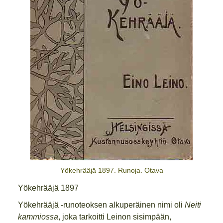
Yökehrääjä 1897. Runoja. Otava
Yökehrääjä 1897
Yökehrääjä -runoteoksen alkuperäinen nimi oli
Neiti
kammiossa
, joka tarkoitti Leinon sisimpään,