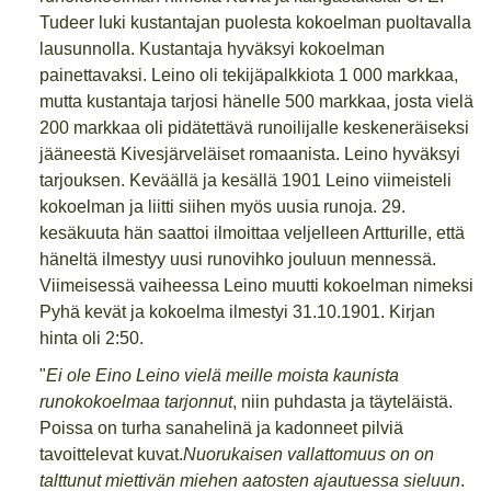
Tudeer luki kustantajan puolesta kokoelman puoltavalla
lausunnolla. Kustantaja hyväksyi kokoelman
painettavaksi. Leino oli tekijäpalkkiota 1 000 markkaa,
mutta kustantaja tarjosi hänelle 500 markkaa, josta vielä
200 markkaa oli pidätettävä runoilijalle keskeneräiseksi
jääneestä Kivesjärveläiset romaanista. Leino hyväksyi
tarjouksen. Keväällä ja kesällä 1901 Leino viimeisteli
kokoelman ja liitti siihen myös uusia runoja. 29.
kesäkuuta hän saattoi ilmoittaa veljelleen Artturille, että
häneltä ilmestyy uusi runovihko jouluun mennessä.
Viimeisessä vaiheessa Leino muutti kokoelman nimeksi
Pyhä kevät ja kokoelma ilmestyi 31.10.1901. Kirjan
hinta oli 2:50.
"
Ei ole Eino Leino vielä meille moista kaunista
runokokoelmaa tarjonnut
, niin puhdasta ja täyteläistä.
Poissa on turha sanahelinä ja kadonneet pilviä
tavoittelevat kuvat.
Nuorukaisen vallattomuus on on
talttunut miettivän miehen aatosten ajautuessa sieluun
.