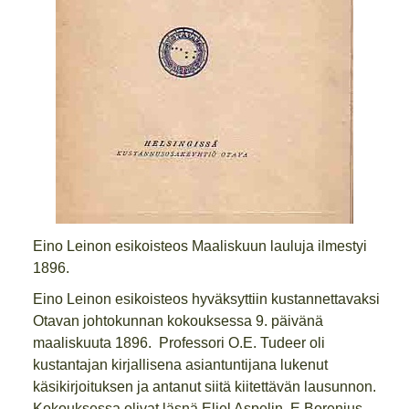
Eino Leinon esikoisteos Maaliskuun lauluja ilmestyi
1896.
Eino Leinon esikoisteos hyväksyttiin kustannettavaksi
Otavan johtokunnan kokouksessa 9. päivänä
maaliskuuta 1896. Professori O.E. Tudeer oli
kustantajan kirjallisena asiantuntijana lukenut
käsikirjoituksen ja antanut siitä kiitettävän lausunnon.
Kokouksessa olivat läsnä Eliel Aspelin, E.Borenius,