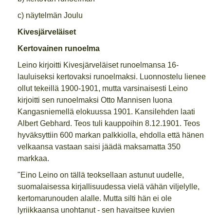
c) näytelmän Joulu
Kivesjärveläiset
Kertovainen runoelma
Leino kirjoitti Kivesjärveläiset runoelmansa 16-
lauluiseksi kertovaksi runoelmaksi. Luonnostelu lienee
ollut tekeillä 1900-1901, mutta varsinaisesti Leino
kirjoitti sen runoelmaksi Otto Mannisen luona
Kangasniemellä elokuussa 1901. Kansilehden laati
Albert Gebhard. Teos tuli kauppoihin 8.12.1901. Teos
hyväksyttiin 600 markan palkkiolla, ehdolla että hänen
velkaansa vastaan saisi jäädä maksamatta 350
markkaa.
"Eino Leino on tällä teoksellaan astunut uudelle,
suomalaisessa kirjallisuudessa vielä vähän viljelylle,
kertomarunouden alalle. Mutta silti hän ei ole
lyriikkaansa unohtanut - sen havaitsee kuvien