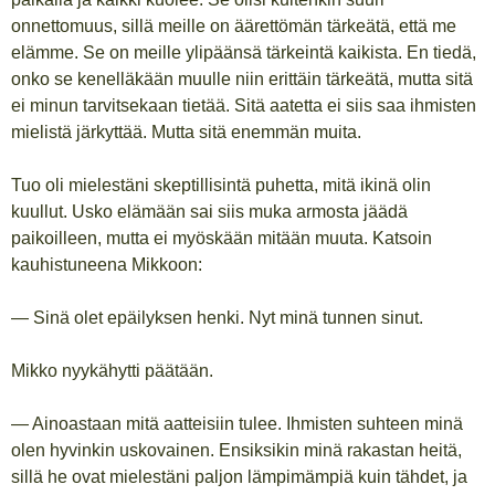
onnettomuus, sillä meille on äärettömän tärkeätä, että me
elämme. Se on meille ylipäänsä tärkeintä kaikista. En tiedä,
onko se kenelläkään muulle niin erittäin tärkeätä, mutta sitä
ei minun tarvitsekaan tietää. Sitä aatetta ei siis saa ihmisten
mielistä järkyttää. Mutta sitä enemmän muita.
Tuo oli mielestäni skeptillisintä puhetta, mitä ikinä olin
kuullut. Usko elämään sai siis muka armosta jäädä
paikoilleen, mutta ei myöskään mitään muuta. Katsoin
kauhistuneena Mikkoon:
— Sinä olet epäilyksen henki. Nyt minä tunnen sinut.
Mikko nyykähytti päätään.
— Ainoastaan mitä aatteisiin tulee. Ihmisten suhteen minä
olen hyvinkin uskovainen. Ensiksikin minä rakastan heitä,
sillä he ovat mielestäni paljon lämpimämpiä kuin tähdet, ja