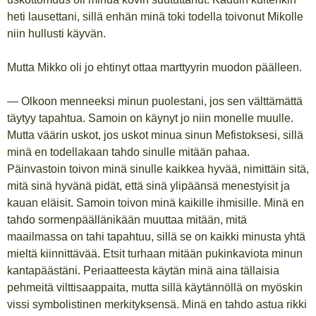
heti lausettani, sillä enhän minä toki todella toivonut Mikolle
niin hullusti käyvän.
Mutta Mikko oli jo ehtinyt ottaa marttyyrin muodon päälleen.
— Olkoon menneeksi minun puolestani, jos sen välttämättä
täytyy tapahtua. Samoin on käynyt jo niin monelle muulle.
Mutta väärin uskot, jos uskot minua sinun Mefistoksesi, sillä
minä en todellakaan tahdo sinulle mitään pahaa.
Päinvastoin toivon minä sinulle kaikkea hyvää, nimittäin sitä,
mitä sinä hyvänä pidät, että sinä ylipäänsä menestyisit ja
kauan eläisit. Samoin toivon minä kaikille ihmisille. Minä en
tahdo sormenpäällänikään muuttaa mitään, mitä
maailmassa on tahi tapahtuu, sillä se on kaikki minusta yhtä
mieltä kiinnittävää. Etsit turhaan mitään pukinkaviota minun
kantapäästäni. Periaatteesta käytän minä aina tällaisia
pehmeitä vilttisaappaita, mutta sillä käytännöllä on myöskin
vissi symbolistinen merkityksensä. Minä en tahdo astua rikki