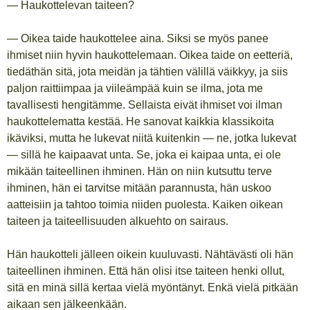
— Haukottelevan taiteen?
— Oikea taide haukottelee aina. Siksi se myös panee
ihmiset niin hyvin haukottelemaan. Oikea taide on eetteriä,
tiedäthän sitä, jota meidän ja tähtien välillä väikkyy, ja siis
paljon raittiimpaa ja viileämpää kuin se ilma, jota me
tavallisesti hengitämme. Sellaista eivät ihmiset voi ilman
haukottelematta kestää. He sanovat kaikkia klassikoita
ikäviksi, mutta he lukevat niitä kuitenkin — ne, jotka lukevat
— sillä he kaipaavat unta. Se, joka ei kaipaa unta, ei ole
mikään taiteellinen ihminen. Hän on niin kutsuttu terve
ihminen, hän ei tarvitse mitään parannusta, hän uskoo
aatteisiin ja tahtoo toimia niiden puolesta. Kaiken oikean
taiteen ja taiteellisuuden alkuehto on sairaus.
Hän haukotteli jälleen oikein kuuluvasti. Nähtävästi oli hän
taiteellinen ihminen. Että hän olisi itse taiteen henki ollut,
sitä en minä sillä kertaa vielä myöntänyt. Enkä vielä pitkään
aikaan sen jälkeenkään.