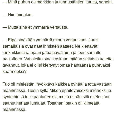
— Minä puhun esimerkkien ja tunnustähtien kautta, sanoin.
— Niin minäkin.
— Mutta sinä et ymmärrä vertausta.
— Etpä sinäkään ymmärrä minun vertaustani. Juuri
samallaisia ovat näet ihmisten aatteet. Ne kiertävät
iankaikkisia ratojaan ja palaavat aina jälleen samalle
paikalleen. Vai oletko sinä koskaan mitään sellaista aatetta
tavannut, joka ei olisi kiertynyt omaa häntäänsä purevaksi
käärmeeksi?
Tuo oli mielestäni hyökkäys kaikkea pyhää ja totta vastaan
maailmassa. Tiesin kyllä Mikon epäileväiseksi mieheksi ja
synteihinsä tuiki paatuneeksi, mutta ei hän silti mielestäni
saanut herjata jumalaa. Tottahan jotakin oli kiinteätä
maailmassa.