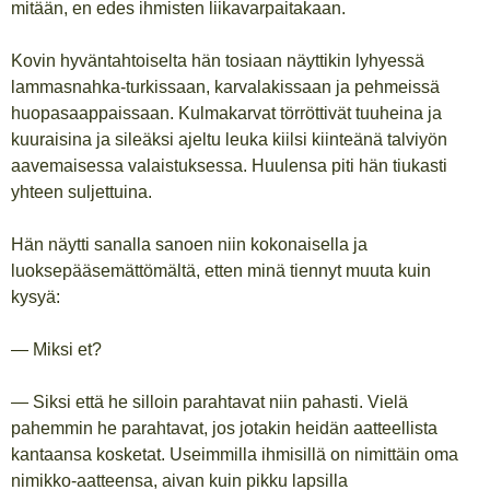
mitään, en edes ihmisten liikavarpaitakaan.
Kovin hyväntahtoiselta hän tosiaan näyttikin lyhyessä
lammasnahka-turkissaan, karvalakissaan ja pehmeissä
huopasaappaissaan. Kulmakarvat törröttivät tuuheina ja
kuuraisina ja sileäksi ajeltu leuka kiilsi kiinteänä talviyön
aavemaisessa valaistuksessa. Huulensa piti hän tiukasti
yhteen suljettuina.
Hän näytti sanalla sanoen niin kokonaisella ja
luoksepääsemättömältä, etten minä tiennyt muuta kuin
kysyä:
— Miksi et?
— Siksi että he silloin parahtavat niin pahasti. Vielä
pahemmin he parahtavat, jos jotakin heidän aatteellista
kantaansa kosketat. Useimmilla ihmisillä on nimittäin oma
nimikko-aatteensa, aivan kuin pikku lapsilla