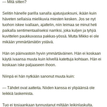
— Mitä sitten?
Selitin hänelle parilla sanalla ajatusjuoksuni, ikään kuin
häveten sellaisia mielikuvia miesten kesken. Jos se nyt
tuohon iskee ivallaan, ajattelin, niin leimaa se minut heti
paikalla sentimentaaliseksi narriksi, joka kuljen ja tyhjiä
kuvittelen paukkuvassa pakkas-yössä. Mutta Mikko ei ole
mikään ymmärtämätön ystävä.
Hän on päinvastoin hyvin ymmärtäväinen. Hän ei koskaan
käytä ivaansa muuta kuin kilvellä katettuja kohtaan. Hän ei
koskaan iske paljaaseen ihoon.
Niinpä ei hän nytkään sanonut muuta kuin:
— Tähdet ovat aatteita. Niiden kanssa ei ylipäänsä ole
leikkiä laskemista.
Tuo ei tosiaankaan tunnustanut miltään leikinlaskulta.