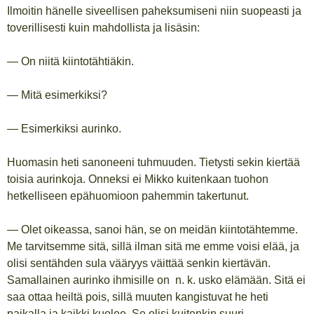
Ilmoitin hänelle siveellisen paheksumiseni niin suopeasti ja
toverillisesti kuin mahdollista ja lisäsin:
— On niitä kiintotähtiäkin.
— Mitä esimerkiksi?
— Esimerkiksi aurinko.
Huomasin heti sanoneeni tuhmuuden. Tietysti sekin kiertää
toisia aurinkoja. Onneksi ei Mikko kuitenkaan tuohon
hetkelliseen epähuomioon pahemmin takertunut.
— Olet oikeassa, sanoi hän, se on meidän kiintotähtemme.
Me tarvitsemme sitä, sillä ilman sitä me emme voisi elää, ja
olisi sentähden sula vääryys väittää senkin kiertävän.
Samallainen aurinko ihmisille on n. k. usko elämään. Sitä ei
saa ottaa heiltä pois, sillä muuten kangistuvat he heti
paikalla ja kaikki kuolee. Se olisi kuitenkin suuri