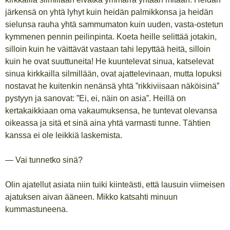
järkensä on yhtä lyhyt kuin heidän palmikkonsa ja heidän
sielunsa rauha yhtä sammumaton kuin uuden, vasta-ostetun
kymmenen pennin peilinpinta. Koeta heille selittää jotakin,
silloin kuin he väittävät vastaan tahi lepyttää heitä, silloin
kuin he ovat suuttuneita! He kuuntelevat sinua, katselevat
sinua kirkkailla silmillään, ovat ajattelevinaan, mutta lopuksi
nostavat he kuitenkin nenänsä yhtä ”rikkiviisaan näköisinä”
pystyyn ja sanovat: ”Ei, ei, näin on asia”. Heillä on
kertakaikkiaan oma vakaumuksensa, he tuntevat olevansa
oikeassa ja sitä et sinä aina yhtä varmasti tunne. Tähtien
kanssa ei ole leikkiä laskemista.
— Vai tunnetko sinä?
Olin ajatellut asiata niin tuiki kiinteästi, että lausuin viimeisen
ajatuksen aivan ääneen. Mikko katsahti minuun
kummastuneena.