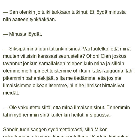
— Sen olenkin jo tuiki tarkkaan tutkinut. Et löydä minusta
niin aatteen tynkääkään.
— Minusta löydät.
— Siksipä minä juuri tutkinkin sinua. Vai luuletko, että minä
muuten viitsisin kanssasi seurustella? Ohoh! Olen joskus
tavannut jonkun samallaisen miehen kuin minä ja silloin
olemme me hiipineet toistemme ohi kuin kaksi auguuria, tahi
pikemmin pahantekijää, sillä me tiedämme, että jos me
ilmaisisimme oikean itsemme, niin he ihmiset hirttäisivät
meidät.
— Ole vakuutettu siitä, että minä ilmaisen sinut. Ennemmin
tahi myöhemmin sinä kuitenkin heilut hirsipuussa.
Sanoin tuon sangen sydämettömästi, sillä Mikon
uskottomuus oli minua kovin suututtanut. Kaduin kuitenkin