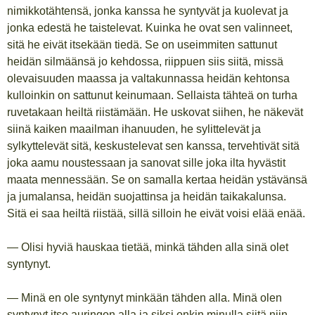
nimikkotähtensä, jonka kanssa he syntyvät ja kuolevat ja
jonka edestä he taistelevat. Kuinka he ovat sen valinneet,
sitä he eivät itsekään tiedä. Se on useimmiten sattunut
heidän silmäänsä jo kehdossa, riippuen siis siitä, missä
olevaisuuden maassa ja valtakunnassa heidän kehtonsa
kulloinkin on sattunut keinumaan. Sellaista tähteä on turha
ruvetakaan heiltä riistämään. He uskovat siihen, he näkevät
siinä kaiken maailman ihanuuden, he sylittelevät ja
sylkyttelevät sitä, keskustelevat sen kanssa, tervehtivät sitä
joka aamu noustessaan ja sanovat sille joka ilta hyvästit
maata mennessään. Se on samalla kertaa heidän ystävänsä
ja jumalansa, heidän suojattinsa ja heidän taikakalunsa.
Sitä ei saa heiltä riistää, sillä silloin he eivät voisi elää enää.
— Olisi hyviä hauskaa tietää, minkä tähden alla sinä olet
syntynyt.
— Minä en ole syntynyt minkään tähden alla. Minä olen
syntynyt itse auringon alla ja siksi onkin minulla siitä niin