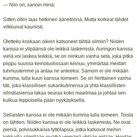
— Niin on, sanoin minä.
Sitten oltiin taas hetkinen äänetönnä. Mutta korkeat tähdet
vilkkuivat kauniisti.
Oletteko koskaan oikein katsoneet tähtiä silmiin? Niiden
kanssa ei ylipäänsä ole leikkiä laskemista. Auringon kanssa
vielä voi laskea leikkiä, se on niinkuin vanha setä, joka pitkä
piippu suussa keinotuolissaan keinuu, ymmärtää meidän
tuhmuutemme ja antaa ne anteeksi. Samoin ei ole mikään
kumma, tulla kuun kanssa toimeen. Se on herttainen vanha
täti, joka klassillisen sukankutimensa ja yhtä klassillisten
silmälasiensa takaa seuraa koko maailmaa ja johtaa sen
kulkua leppoisella pään nyykäyksellä.
Sellaisten kanssa ei ole mikään kumma tulla toimeen. Toista
on tähtien. Niiden kanssa ei ole leikkiä laskemista. Ne ovat
pieniä, polvisukkaisia tyttölapsia, jotka katsovat meihin
kirkkailla silmillään eivätkä ymmärrä yhtään mitään. Heidän