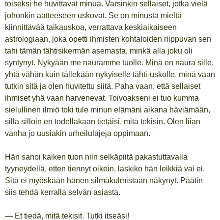
toiseksi he huvittavat minua. Varsinkin sellaiset, jotka vielä
johonkin aatteeseen uskovat. Se on minusta mieltä
kiinnittävää taikauskoa, verrattava keskiaikaiseen
astrologiaan, joka opetti ihmisten kohtaloiden riippuvan sen
tahi tämän tähtisikermän asemasta, minkä alla joku oli
syntynyt. Nykyään me nauramme tuolle. Minä en naura sille,
yhtä vähän kuin tällekään nykyiselle tähti-uskolle, minä vaan
tutkin sitä ja olen huvitettu siitä. Paha vaan, että sellaiset
ihmiset yhä vaan harvenevat. Toivoakseni ei tuo kumma
sielullinen ilmiö toki tule minun elämäni aikana häviämään,
silla silloin en todellakaan tietäisi, mitä tekisin. Olen liian
vanha jo uusiakin urheilulajeja oppimaan.
Hän sanoi kaiken tuon niin selkäpiitä pakastuttavalla
tyyneydellä, etten tiennyt oikein, laskiko hän leikkiä vai ei.
Sitä ei myöskään hänen silmäkulmistaan näkynyt. Päätin
siis tehdä kerralla selvän asiasta.
— Et tiedä, mitä tekisit. Tutki itseäsi!