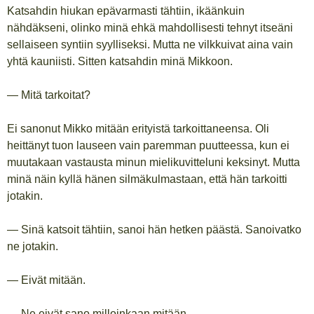
Katsahdin hiukan epävarmasti tähtiin, ikäänkuin
nähdäkseni, olinko minä ehkä mahdollisesti tehnyt itseäni
sellaiseen syntiin syylliseksi. Mutta ne vilkkuivat aina vain
yhtä kauniisti. Sitten katsahdin minä Mikkoon.
— Mitä tarkoitat?
Ei sanonut Mikko mitään erityistä tarkoittaneensa. Oli
heittänyt tuon lauseen vain paremman puutteessa, kun ei
muutakaan vastausta minun mielikuvitteluni keksinyt. Mutta
minä näin kyllä hänen silmäkulmastaan, että hän tarkoitti
jotakin.
— Sinä katsoit tähtiin, sanoi hän hetken päästä. Sanoivatko
ne jotakin.
— Eivät mitään.
— Ne eivät sano milloinkaan mitään.