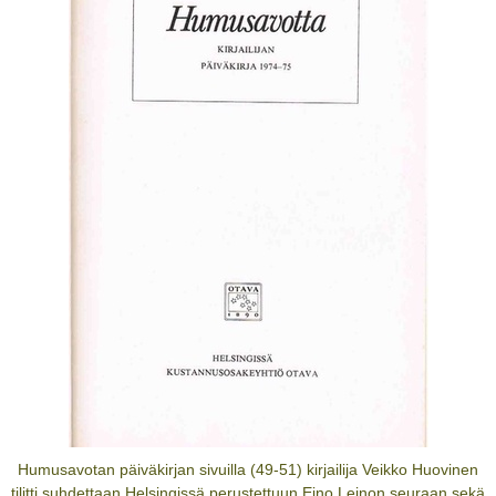
Humusavotan päiväkirjan sivuilla (49-51) kirjailija Veikko Huovinen
tilitti suhdettaan Helsingissä perustettuun Eino Leinon seuraan sekä