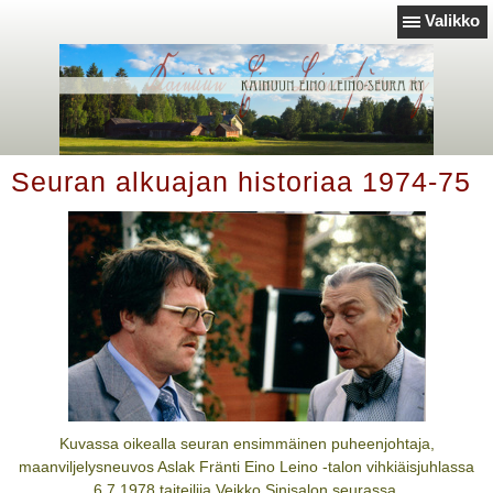
Valikko
Seuran alkuajan historiaa 1974-75
Kuvassa oikealla seuran ensimmäinen puheenjohtaja,
maanviljelysneuvos Aslak Fränti Eino Leino -talon vihkiäisjuhlassa
6.7.1978 taiteilija Veikko Sinisalon seurassa.