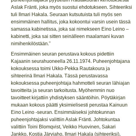
Aslak Fränti, joka myös suostui ehdotukseen. Sihteeriksi
tuli Ilmari Hakala. Seuraan kutsutuista tuli myös sen
ensimmäinen hallitus, joka kokoontui varsin usein tässä
samassa kabinetissa, joka sai nimekseen Eino Leino –
kabinetti, joka sai sitten seinälleen maalamani kuvan
nimihenkilöstään."
Ensimmäinen seuran perustava kokous pidettiin
Kajaanin seurahuoneella 26.11.1974. Puheenjohtajana
kokouksessa toimi Ukko-Pekka Rautakoura ja
sihteerinä Ilmari Hakala. Tässä perustavassa
kokouksessa puheenjohtaja hahmotteli seuran lähiajan
tavoitteita ja seuran tarkoitusta. Myöhemmin nuo
tavoitteet kirjattiin yhdistyksen sääntöihin. Pöytäkirjan
mukaan kokous päätti yksimielisesti perustaa Kainuun
Eino Leino -seuran. Ensimmäiseksi johtokunnan
puheenjohtajaksi valittiin Aslak Fränti. Johtokuntaa
valittiin Toini Blomqvist, Veikko Huovinen, Sakari
Jankko, Kostia Järviaho, Ilmari Hakala (sihteeriksi),