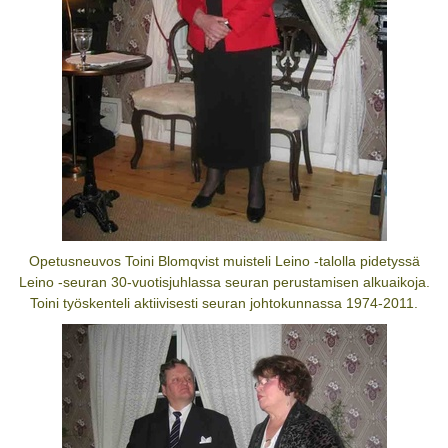
Opetusneuvos Toini Blomqvist muisteli Leino -talolla pidetyssä
Leino -seuran 30-vuotisjuhlassa seuran perustamisen alkuaikoja.
Toini työskenteli aktiivisesti seuran johtokunnassa 1974-2011.