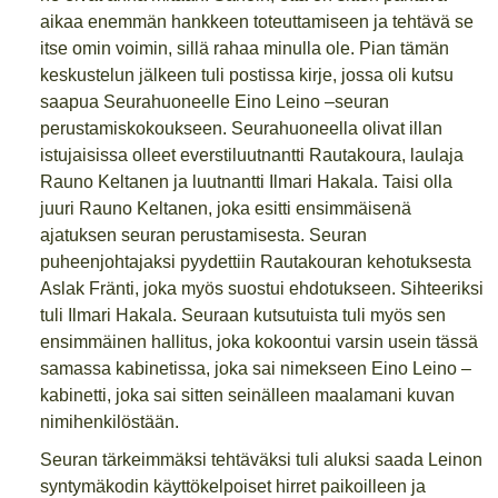
aikaa enemmän hankkeen toteuttamiseen ja tehtävä se
itse omin voimin, sillä rahaa minulla ole. Pian tämän
keskustelun jälkeen tuli postissa kirje, jossa oli kutsu
saapua Seurahuoneelle Eino Leino –seuran
perustamiskokoukseen. Seurahuoneella olivat illan
istujaisissa olleet everstiluutnantti Rautakoura, laulaja
Rauno Keltanen ja luutnantti Ilmari Hakala. Taisi olla
juuri Rauno Keltanen, joka esitti ensimmäisenä
ajatuksen seuran perustamisesta. Seuran
puheenjohtajaksi pyydettiin Rautakouran kehotuksesta
Aslak Fränti, joka myös suostui ehdotukseen. Sihteeriksi
tuli Ilmari Hakala. Seuraan kutsutuista tuli myös sen
ensimmäinen hallitus, joka kokoontui varsin usein tässä
samassa kabinetissa, joka sai nimekseen Eino Leino –
kabinetti, joka sai sitten seinälleen maalamani kuvan
nimihenkilöstään.
Seuran tärkeimmäksi tehtäväksi tuli aluksi saada Leinon
syntymäkodin käyttökelpoiset hirret paikoilleen ja