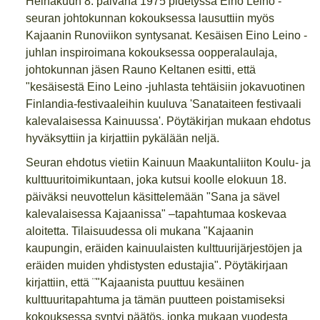
Heinäkuun 8. päivänä 1975 pidetyssä Eino Leino -
seuran johtokunnan kokouksessa lausuttiin myös
Kajaanin Runoviikon syntysanat. Kesäisen Eino Leino -
juhlan inspiroimana kokouksessa oopperalaulaja,
johtokunnan jäsen Rauno Keltanen esitti, että
"kesäisestä Eino Leino -juhlasta tehtäisiin jokavuotinen
Finlandia-festivaaleihin kuuluva 'Sanataiteen festivaali
kalevalaisessa Kainuussa'. Pöytäkirjan mukaan ehdotus
hyväksyttiin ja kirjattiin pykälään neljä.
Seuran ehdotus vietiin Kainuun Maakuntaliiton Koulu- ja
kulttuuritoimikuntaan, joka kutsui koolle elokuun 18.
päiväksi neuvottelun käsittelemään "Sana ja sävel
kalevalaisessa Kajaanissa" –tapahtumaa koskevaa
aloitetta. Tilaisuudessa oli mukana "Kajaanin
kaupungin, eräiden kainuulaisten kulttuurijärjestöjen ja
eräiden muiden yhdistysten edustajia". Pöytäkirjaan
kirjattiin, että ¨"Kajaanista puuttuu kesäinen
kulttuuritapahtuma ja tämän puutteen poistamiseksi
kokouksessa syntyi päätös, jonka mukaan vuodesta