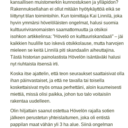
kansallisen muistomerkin kunnostuksen ja ylläpidon?
Rakennuksellahan ei ollut mitään hyötykäyttöä eikä se
liittynyt tilan toimintoihin. Kun toimittaja Kai Linnilä, joka
hyvin ymmärsi hövelöläisten ongelmat, halusi suomia
kulttuuriviranomaisten saamattomuutta ja otsikoi
isohkon artikkelinsa: ”Hövelö on kulttuuriskandaali” – jäi
kaikkien huulille tuo iskevä otsikkolause, mutta harvojen
mieleen se keitä Linnilä piti skandaalin aiheuttajina.
Tästä historian painolastista Hövelön isäntäväki halusi
nyt riuhtaista itsensä irti.
Koska itse ajattelin, että teon seuraukset saattaisivat olla
ihan päinvastaiset, ja että ne tavalla tai toisella
koskettaisivat myös omaa perhettäni, aloin kuumeisesti
miettiä, missä olisi paikka, johon tuo talo voitaisiin
rakentaa uudelleen.
Olin hiljattain saanut ostettua Hövelön rajalla sotien
jälkeen perustetun yhteislaitumen, joka oli entistä
pappilan maat vähän yli 3 ha alue. Siinä ongelman