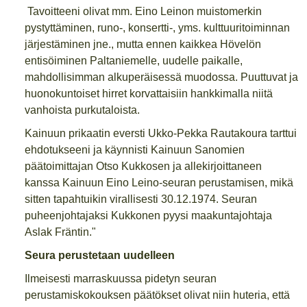
Tavoitteeni olivat mm. Eino Leinon muistomerkin
pystyttäminen, runo-, konsertti-, yms. kulttuuritoiminnan
järjestäminen jne., mutta ennen kaikkea Hövelön
entisöiminen Paltaniemelle, uudelle paikalle,
mahdollisimman alkuperäisessä muodossa. Puuttuvat ja
huonokuntoiset hirret korvattaisiin hankkimalla niitä
vanhoista purkutaloista.
Kainuun prikaatin eversti Ukko-Pekka Rautakoura tarttui
ehdotukseeni ja käynnisti Kainuun Sanomien
päätoimittajan Otso Kukkosen ja allekirjoittaneen
kanssa Kainuun Eino Leino-seuran perustamisen, mikä
sitten tapahtuikin virallisesti 30.12.1974. Seuran
puheenjohtajaksi Kukkonen pyysi maakuntajohtaja
Aslak Fräntin."
Seura perustetaan uudelleen
Ilmeisesti marraskuussa pidetyn seuran
perustamiskokouksen päätökset olivat niin huteria, että