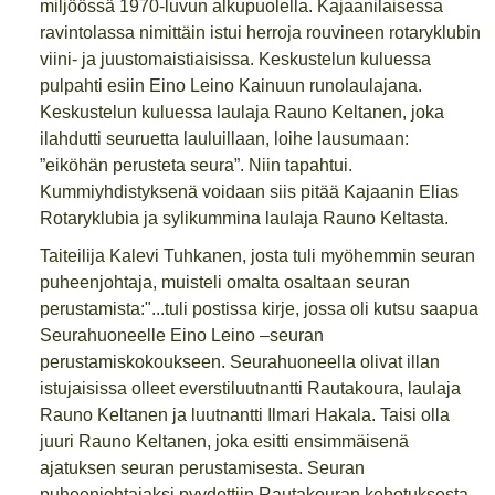
miljöössä 1970-luvun alkupuolella. Kajaanilaisessa
ravintolassa nimittäin istui herroja rouvineen rotaryklubin
viini- ja juustomaistiaisissa. Keskustelun kuluessa
pulpahti esiin Eino Leino Kainuun runolaulajana.
Keskustelun kuluessa laulaja Rauno Keltanen, joka
ilahdutti seuruetta lauluillaan, loihe lausumaan:
”eiköhän perusteta seura”. Niin tapahtui.
Kummiyhdistyksenä voidaan siis pitää Kajaanin Elias
Rotaryklubia ja sylikummina laulaja Rauno Keltasta.
Taiteilija Kalevi Tuhkanen, josta tuli myöhemmin seuran
puheenjohtaja, muisteli omalta osaltaan seuran
perustamista:"...tuli postissa kirje, jossa oli kutsu saapua
Seurahuoneelle Eino Leino –seuran
perustamiskokoukseen. Seurahuoneella olivat illan
istujaisissa olleet everstiluutnantti Rautakoura, laulaja
Rauno Keltanen ja luutnantti Ilmari Hakala. Taisi olla
juuri Rauno Keltanen, joka esitti ensimmäisenä
ajatuksen seuran perustamisesta. Seuran
puheenjohtajaksi pyydettiin Rautakouran kehotuksesta