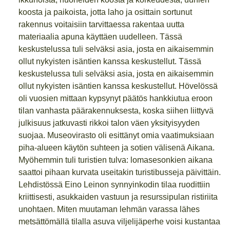
koosta ja paikoista, jotta laho ja osittain sortunut
rakennus voitaisiin tarvittaessa rakentaa uutta
materiaalia apuna käyttäen uudelleen. Tässä
keskustelussa tuli selväksi asia, josta en aikaisemmin
ollut nykyisten isäntien kanssa keskustellut. Tässä
keskustelussa tuli selväksi asia, josta en aikaisemmin
ollut nykyisten isäntien kanssa keskustellut. Hövelössä
oli vuosien mittaan kypsynyt päätös hankkiutua eroon
tilan vanhasta päärakennuksesta, koska siihen liittyvä
julkisuus jatkuvasti rikkoi talon väen yksityisyyden
suojaa. Museovirasto oli esittänyt omia vaatimuksiaan
piha-alueen käytön suhteen ja sotien välisenä Aikana.
Myöhemmin tuli turistien tulva: lomasesonkien aikana
saattoi pihaan kurvata useitakin turistibusseja päivittäin.
Lehdistössä Eino Leinon synnyinkodin tilaa ruodittiin
kriittisesti, asukkaiden vastuun ja resurssipulan ristiriita
unohtaen. Miten muutaman lehmän varassa lähes
metsättömällä tilalla asuva viljelijäperhe voisi kustantaa