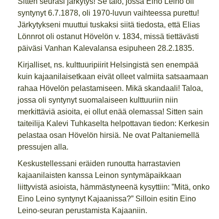
Sitten seurasi järkytys! Se talo, jossa Eino Leino oli
syntynyt 6.7.1878, oli 1970-luvun vaihteessa purettu!
Järkytykseni muuttui tuskaksi siitä tiedosta, että Elias
Lönnrot oli ostanut Hövelön v. 1834, missä tiettävästi
päiväsi Vanhan Kalevalansa esipuheen 28.2.1835.
Kirjalliset, ns. kulttuuripiirit Helsingistä sen enempää
kuin kajaanilaisetkaan eivät olleet valmiita satsaamaan
rahaa Hövelön pelastamiseen. Mikä skandaali! Taloa,
jossa oli syntynyt suomalaiseen kulttuuriin niin
merkittäviä asioita, ei ollut enää olemassa! Sitten sain
taiteilija Kalevi Tuhkaselta helpottavan tiedon: Kerkesin
pelastaa osan Hövelön hirsiä. Ne ovat Paltaniemellä
pressujen alla.
Keskustellessani eräiden runoutta harrastavien
kajaanilaisten kanssa Leinon syntymäpaikkaan
liittyvistä asioista, hämmästyneenä kysyttiin: ”Mitä, onko
Eino Leino syntynyt Kajaanissa?” Silloin esitin Eino
Leino-seuran perustamista Kajaaniin.