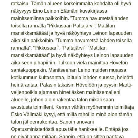
ratkaisu. Tämän alueen korkeimmalta kohdalta oli hyvä
näkyvyys Eino Leinon Elämäni kuvakirjassa
mainitsemiinsa paikkoihin. ”Tumma havumetsälahden
toisella rannalla ”Pikkusaari Paltajärvi”, Mattilan
mansikkamättäät ja hyvä näköyhteys Leinon lapsuuden
aikaisiin paikkoihin. ”Tumma havumetsä lahden toisella
rannalla”, ”Pikkusaari”, ”Paltajärvi”, ”Mattilan
mansikkamättäät” ja hyvä näköyhteys Leinon lapsuuden
aikaiseen pihapiiriin. Tulkoon vielä mainittua Hövelön
santakuoppakin. Manitseehan Leino muiden muassa
kotikummun kultasantaa, laituria lahden suussa, heleätä
heinärantaa. Palasin takaisin Hövelöön ja pyysin Martti-
veljenpoikia ajamaan hirret äsken mainitsemalleni
alueelle, johon aioin rakentaa talon mikäli saan
avustusta toimilleni. Kerran vähän myöhemmin toimittaja
Esko Välimäki kysyi, että millä rahoilla minä aion tämän
talon jälleenrakentaa. Sanoin anovani
Opetusministeriöstä apua tälle hankkeelle. Entäpä jos
ne eivät anna mitään. Sanoin, että on sitten pantava