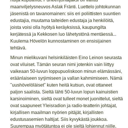
maanviljelysneuvos Aslak Fränti. Luettelo johtokunnan
jäsenistä on tavanomainen: siis eri poliittisten suuntien
edustajia, muutama taiteiden edustaja ja henkilöitä,
joista voisi olla hyötyä keräyksissä, kaupungilta
kerjätessä ja Kekkosen luo lähetystönä mentäessä...
Kuulema Hövelön kunnostaminen on ensisijainen
tehtävä.
Minun mielikuvani helsinkiläisten Eino Leinon seurasta
ovat viluiset. Tämän seuran nimi jotenkin vain liittyy
vaikeaan 50-luvun loppupuoliskoon minun elämässäni,
eräänlaiseen syrjimiseen ja vallan kahmimiseen. Nämä
"uushövelöläiset" kuten heitä kutsun, ovat ottaneet
paljon saalista. Sieltä lähti 50-luvun lopun kainuistien
karsinoiminen, sieltä ovat tulleet monet juonittelut, sieltä
ovat saapuneet Yleisradion ja radio-teatterin johtajat,
kirjallisen maailman nyörien pitäjät, kirjallisten
edustusasemien haltijat. Siis kyvykästä joukkoa.
Suurempaa myötätuntoa ei ole sieltä lohjennut niille,