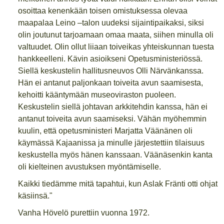
osoittaa kenenkään toisen omistuksessa olevaa
maapalaa Leino –talon uudeksi sijaintipaikaksi, siksi
olin joutunut tarjoamaan omaa maata, siihen minulla oli
valtuudet. Olin ollut liiaan toiveikas yhteiskunnan tuesta
hankkeelleni. Kävin asioikseni Opetusministeriössä.
Siellä keskustelin hallitusneuvos Olli Närvänkanssa.
Hän ei antanut paljonkaan toiveita avun saamisesta,
kehoitti kääntymään museoviraston puoleen.
Keskustelin siellä johtavan arkkitehdin kanssa, hän ei
antanut toiveita avun saamiseksi. Vähän myöhemmin
kuulin, että opetusministeri Marjatta Väänänen oli
käymässä Kajaanissa ja minulle järjestettiin tilaisuus
keskustella myös hänen kanssaan. Väänäsenkin kanta
oli kielteinen avustuksen myöntämiselle.
Kaikki tiedämme mitä tapahtui, kun Aslak Fränti otti ohjat
käsiinsä."
Vanha Hövelö purettiin vuonna 1972.