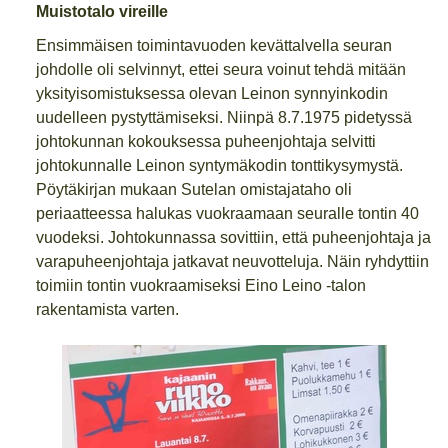
Muistotalo vireille
Ensimmäisen toimintavuoden kevättalvella seuran
johdolle oli selvinnyt, ettei seura voinut tehdä mitään
yksityisomistuksessa olevan Leinon synnyinkodin
uudelleen pystyttämiseksi. Niinpä 8.7.1975 pidetyssä
johtokunnan kokouksessa puheenjohtaja selvitti
johtokunnalle Leinon syntymäkodin tonttikysymystä.
Pöytäkirjan mukaan Sutelan omistajataho oli
periaatteessa halukas vuokraamaan seuralle tontin 40
vuodeksi. Johtokunnassa sovittiin, että puheenjohtaja ja
varapuheenjohtaja jatkavat neuvotteluja. Näin ryhdyttiin
toimiin tontin vuokraamiseksi Eino Leino -talon
rakentamista varten.