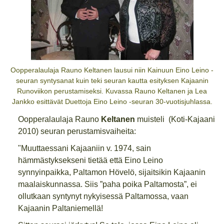
Oopperalaulaja Rauno Keltanen lausui niin Kainuun Eino Leino -
seuran syntysanat kuin teki seuran kautta esityksen Kajaanin
Runoviikon perustamiseksi. Kuvassa Rauno Keltanen ja Lea
Jankko esittävät Duettoja Eino Leino -seuran 30-vuotisjuhlassa.
Oopperalaulaja Rauno
Keltanen
muisteli (Koti-Kajaani
2010) seuran perustamisvaiheita:
"Muuttaessani Kajaaniin v. 1974, sain
hämmästyksekseni tietää että Eino Leino
synnyinpaikka, Paltamon Hövelö, sijaitsikin Kajaanin
maalaiskunnassa. Siis ”paha poika Paltamosta”, ei
ollutkaan syntynyt nykyisessä Paltamossa, vaan
Kajaanin Paltaniemellä!