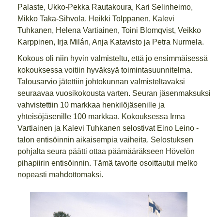
Palaste, Ukko-Pekka Rautakoura, Kari Selinheimo,
Mikko Taka-Sihvola, Heikki Tolppanen, Kalevi
Tuhkanen, Helena Vartiainen, Toini Blomqvist, Veikko
Karppinen, Irja Milán, Anja Katavisto ja Petra Nurmela.
Kokous oli niin hyvin valmisteltu, että jo ensimmäisessä
kokouksessa voitiin hyväksyä toimintasuunnitelma.
Talousarvio jätettiin johtokunnan valmisteltavaksi
seuraavaa vuosikokousta varten. Seuran jäsenmaksuksi
vahvistettiin 10 markkaa henkilöjäsenille ja
yhteisöjäsenille 100 markkaa. Kokouksessa Irma
Vartiainen ja Kalevi Tuhkanen selostivat Eino Leino -
talon entisöinnin aikaisempia vaiheita. Selostuksen
pohjalta seura päätti ottaa päämääräkseen Hövelön
pihapiirin entisöinnin. Tämä tavoite osoittautui melko
nopeasti mahdottomaksi.