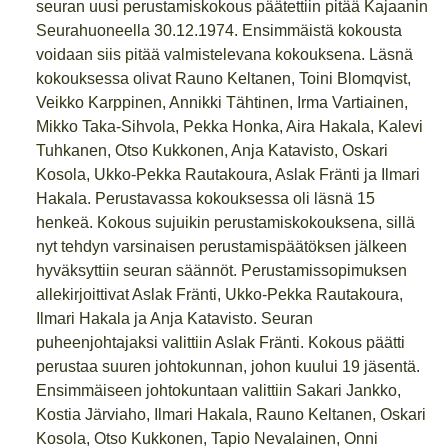
seuran uusi perustamiskokous päätettiin pitää Kajaanin
Seurahuoneella 30.12.1974. Ensimmäistä kokousta
voidaan siis pitää valmistelevana kokouksena. Läsnä
kokouksessa olivat Rauno Keltanen, Toini Blomqvist,
Veikko Karppinen, Annikki Tähtinen, Irma Vartiainen,
Mikko Taka-Sihvola, Pekka Honka, Aira Hakala, Kalevi
Tuhkanen, Otso Kukkonen, Anja Katavisto, Oskari
Kosola, Ukko-Pekka Rautakoura, Aslak Fränti ja Ilmari
Hakala. Perustavassa kokouksessa oli läsnä 15
henkeä. Kokous sujuikin perustamiskokouksena, sillä
nyt tehdyn varsinaisen perustamispäätöksen jälkeen
hyväksyttiin seuran säännöt. Perustamissopimuksen
allekirjoittivat Aslak Fränti, Ukko-Pekka Rautakoura,
Ilmari Hakala ja Anja Katavisto. Seuran
puheenjohtajaksi valittiin Aslak Fränti. Kokous päätti
perustaa suuren johtokunnan, johon kuului 19 jäsentä.
Ensimmäiseen johtokuntaan valittiin Sakari Jankko,
Kostia Järviaho, Ilmari Hakala, Rauno Keltanen, Oskari
Kosola, Otso Kukkonen, Tapio Nevalainen, Onni