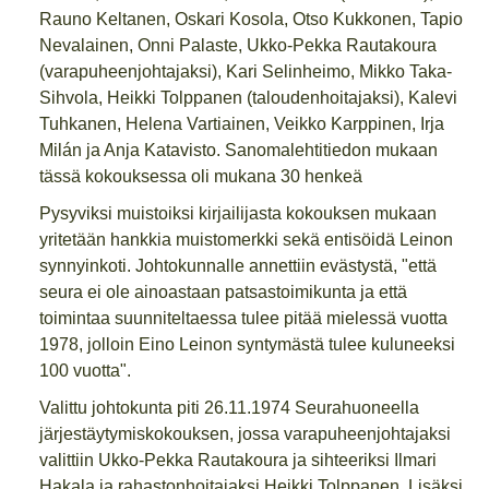
Rauno Keltanen, Oskari Kosola, Otso Kukkonen, Tapio
Nevalainen, Onni Palaste, Ukko-Pekka Rautakoura
(varapuheenjohtajaksi), Kari Selinheimo, Mikko Taka-
Sihvola, Heikki Tolppanen (taloudenhoitajaksi), Kalevi
Tuhkanen, Helena Vartiainen, Veikko Karppinen, Irja
Milán ja Anja Katavisto. Sanomalehtitiedon mukaan
tässä kokouksessa oli mukana 30 henkeä
Pysyviksi muistoiksi kirjailijasta kokouksen mukaan
yritetään hankkia muistomerkki sekä entisöidä Leinon
synnyinkoti. Johtokunnalle annettiin evästystä, "että
seura ei ole ainoastaan patsastoimikunta ja että
toimintaa suunniteltaessa tulee pitää mielessä vuotta
1978, jolloin Eino Leinon syntymästä tulee kuluneeksi
100 vuotta".
Valittu johtokunta piti 26.11.1974 Seurahuoneella
järjestäytymiskokouksen, jossa varapuheenjohtajaksi
valittiin Ukko-Pekka Rautakoura ja sihteeriksi Ilmari
Hakala ja rahastonhoitajaksi Heikki Tolppanen. Lisäksi