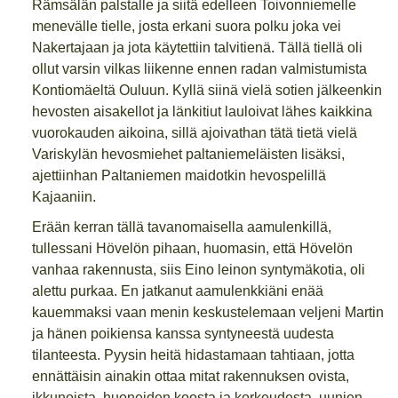
Rämsälän palstalle ja siitä edelleen Toivonniemelle
menevälle tielle, josta erkani suora polku joka vei
Nakertajaan ja jota käytettiin talvitienä. Tällä tiellä oli
ollut varsin vilkas liikenne ennen radan valmistumista
Kontiomäeltä Ouluun. Kyllä siinä vielä sotien jälkeenkin
hevosten aisakellot ja länkitiut lauloivat lähes kaikkina
vuorokauden aikoina, sillä ajoivathan tätä tietä vielä
Variskylän hevosmiehet paltaniemeläisten lisäksi,
ajettiinhan Paltaniemen maidotkin hevospelillä
Kajaaniin.
Erään kerran tällä tavanomaisella aamulenkillä,
tullessani Hövelön pihaan, huomasin, että Hövelön
vanhaa rakennusta, siis Eino leinon syntymäkotia, oli
alettu purkaa. En jatkanut aamulenkkiäni enää
kauemmaksi vaan menin keskustelemaan veljeni Martin
ja hänen poikiensa kanssa syntyneestä uudesta
tilanteesta. Pyysin heitä hidastamaan tahtiaan, jotta
ennättäisin ainakin ottaa mitat rakennuksen ovista,
ikkunoista, huoneiden koosta ja korkeudesta, uunien