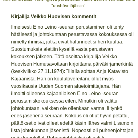
"uushövelöjäisiin".
Kirjailija Veikko Huovisen kommentit
Ilmeisesti Eino Leino -seuran perustaminen oli tehty
hätäisesti ja johtokuntaan perustavassa kokouksessa oli
nimetty ihmisiä, jotka eivät halunneet siihen kuulua.
Suostumuksia alettiin kysellä vasta perustavan
kokouksen jälkeen. Tätä osoittaa kirjailija Veikko
Huovisen Humusavottaan kirjoittama päiväkirjamerkintä
(keskiviikko 27.11.1974): "Illalla soittaa Anja Katavisto
Kajaanista. Hän on koulutovereitani, ollut myös
vuosikausia Uuden Suomen aluetoimittajana. Hän
ilmoitti olleensa kajaanilaisen Eino Leino -seuran
perustamiskokouksessa eilen. Minutkin oli valittu
johtokuntaan, vaikken ole ollenkaan varma, liitynkö
edes jäsenenä seuraan. Kokous oli ollut hyvin petattu,
päätökset olivat olleet edeltä käsin lähes valmiit, samoin
lista johtokunnan jäsenistä. Nopeasti oli puheenjohtajan
nuija koputellut. Puheenjohtajaksi oli valittu