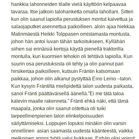
hankkia lahonneiden tilalle vielä käyttöön kelpaavaa
tavaraa. Itse jatkoin talohanketta omalla tahollani. Sitten
kun olin saanut lapiolla perustuksen montut kaivettua ja
salaojaputket asennettua paikoilleen. aloin ajaa hiekkaa
Matinmäestä Heikki Tolppasen omistamasta montusta,
johon hän antoi luvan tähän tarkoitukseen. Kyllähän
siihen sai erinäisiä kertoja käydä pienellä traktorilla
montulla, kun kuormien tehokin oli tehtävä lapiolla. Kun
suurin osa perustuksista oli tehty ja olin pannut pari
hirsikertaa paikoilleen, kutsuin Fräntin katsomaan
paikkaa, johon olin alkanut pystyttää Eino Leino –talon.
Kun kysyin Fräntiltä mielipidettä talon uudesta paikasta,
sanoi Fränti päättäväisellä äänellä.”Ei me tätä taloa
kalevin maalle rakenneta.” Fränti ehkä näki, että tämä
maapala, jonka olin saanut ostettua oli tuiki
tarpeellinenpienen talon elinkelpoisuuden
säilyttämiseksi. Loppujen lopuksi minäkin olin varsin
onnellinen asian saamasta uudesta käänteestä, vaikka
melkoinen annos työtä valui hukkaan. Enhän olisi voinut