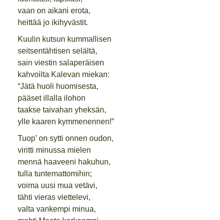
vaan on aikani erota,
heittää jo ikihyvästit.
Kuulin kutsun kummallisen
seitsentähtisen selältä,
sain viestin salaperäisen
kahvoilta Kalevan miekan:
“Jätä huoli huomisesta,
pääset illalla ilohon
taakse taivahan yheksän,
ylle kaaren kymmenennen!”
Tuop’ on sytti onnen oudon,
viritti minussa mielen
mennä haaveeni hakuhun,
tulla tuntemattomihin;
voima uusi mua vetävi,
tähti vieras viettelevi,
valta vankempi minua,