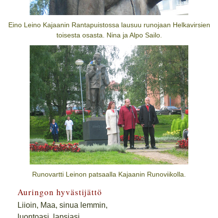
Eino Leino Kajaanin Rantapuistossa lausuu runojaan Helkavirsien
toisesta osasta. Nina ja Alpo Sailo.
Runovartti Leinon patsaalla Kajaanin Runoviikolla.
Auringon hyvästijättö
Liioin, Maa, sinua lemmin,
luontoasi, lapsiasi,