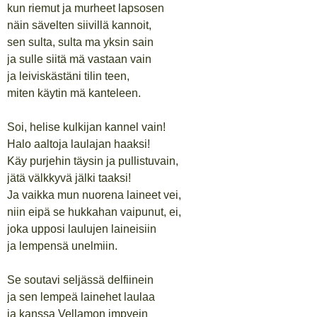
kun riemut ja murheet lapsosen
näin sävelten siivillä kannoit,
sen sulta, sulta ma yksin sain
ja sulle siitä mä vastaan vain
ja leiviskästäni tilin teen,
miten käytin mä kanteleen.
Soi, helise kulkijan kannel vain!
Halo aaltoja laulajan haaksi!
Käy purjehin täysin ja pullistuvain,
jätä välkkyvä jälki taaksi!
Ja vaikka mun nuorena laineet vei,
niin eipä se hukkahan vaipunut, ei,
joka upposi laulujen laineisiin
ja lempensä unelmiin.
Se soutavi seljässä delfiinein
ja sen lempeä lainehet laulaa
ja kanssa Vellamon impyein