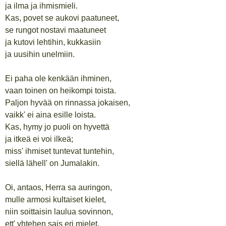
ja ilma ja ihmismieli.
Kas, povet se aukovi paatuneet,
se rungot nostavi maatuneet
ja kutovi lehtihin, kukkasiin
ja uusihin unelmiin.
Ei paha ole kenkään ihminen,
vaan toinen on heikompi toista.
Paljon hyvää on rinnassa jokaisen,
vaikk' ei aina esille loista.
Kas, hymy jo puoli on hyvettä
ja itkeä ei voi ilkeä;
miss' ihmiset tuntevat tuntehin,
siellä lähell' on Jumalakin.
Oi, antaos, Herra sa auringon,
mulle armosi kultaiset kielet,
niin soittaisin laulua sovinnon,
ett' yhtehen sais eri mielet.