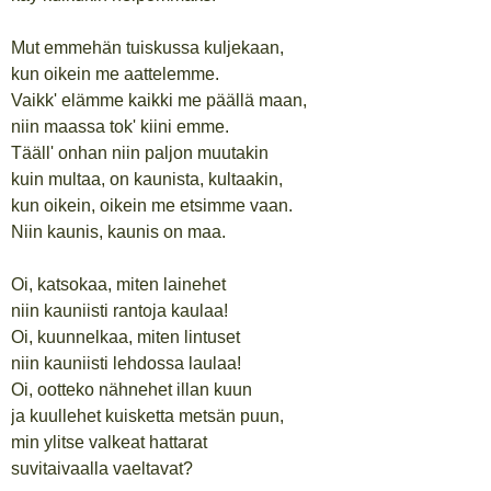
Mut emmehän tuiskussa kuljekaan,
kun oikein me aattelemme.
Vaikk' elämme kaikki me päällä maan,
niin maassa tok' kiini emme.
Tääll' onhan niin paljon muutakin
kuin multaa, on kaunista, kultaakin,
kun oikein, oikein me etsimme vaan.
Niin kaunis, kaunis on maa.
Oi, katsokaa, miten lainehet
niin kauniisti rantoja kaulaa!
Oi, kuunnelkaa, miten lintuset
niin kauniisti lehdossa laulaa!
Oi, ootteko nähnehet illan kuun
ja kuullehet kuisketta metsän puun,
min ylitse valkeat hattarat
suvitaivaalla vaeltavat?