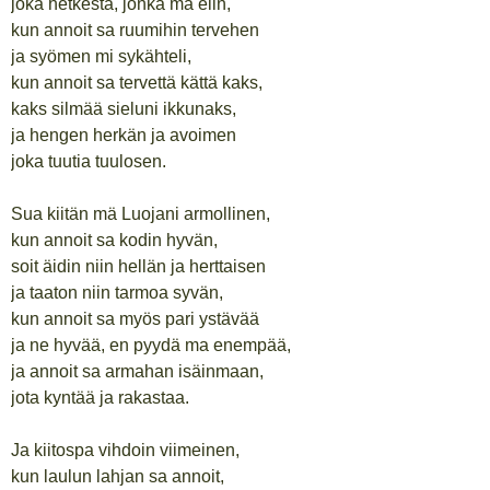
joka hetkestä, jonka ma elin,
kun annoit sa ruumihin tervehen
ja syömen mi sykähteli,
kun annoit sa tervettä kättä kaks,
kaks silmää sieluni ikkunaks,
ja hengen herkän ja avoimen
joka tuutia tuulosen.
Sua kiitän mä Luojani armollinen,
kun annoit sa kodin hyvän,
soit äidin niin hellän ja herttaisen
ja taaton niin tarmoa syvän,
kun annoit sa myös pari ystävää
ja ne hyvää, en pyydä ma enempää,
ja annoit sa armahan isäinmaan,
jota kyntää ja rakastaa.
Ja kiitospa vihdoin viimeinen,
kun laulun lahjan sa annoit,