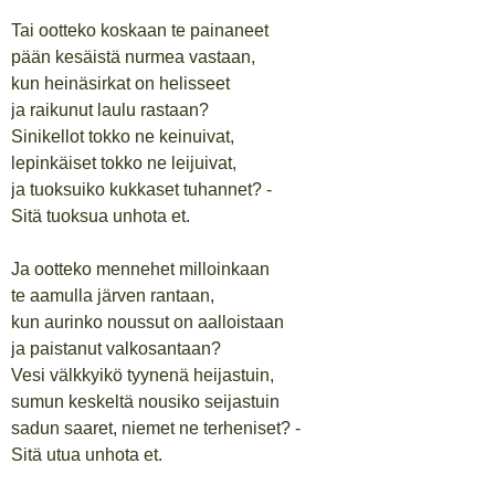
Tai ootteko koskaan te painaneet
pään kesäistä nurmea vastaan,
kun heinäsirkat on helisseet
ja raikunut laulu rastaan?
Sinikellot tokko ne keinuivat,
lepinkäiset tokko ne leijuivat,
ja tuoksuiko kukkaset tuhannet? -
Sitä tuoksua unhota et.
Ja ootteko mennehet milloinkaan
te aamulla järven rantaan,
kun aurinko noussut on aalloistaan
ja paistanut valkosantaan?
Vesi välkkyikö tyynenä heijastuin,
sumun keskeltä nousiko seijastuin
sadun saaret, niemet ne terheniset? -
Sitä utua unhota et.