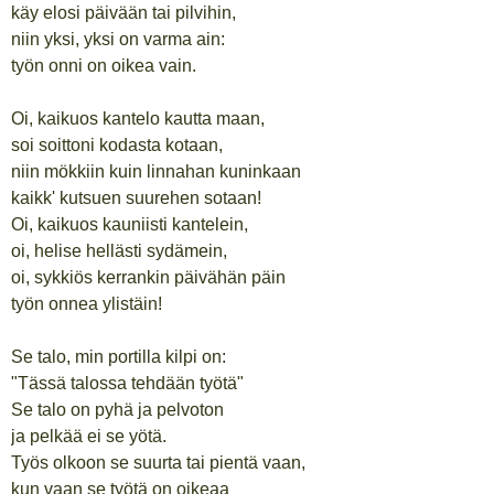
käy elosi päivään tai pilvihin,
niin yksi, yksi on varma ain:
työn onni on oikea vain.
Oi, kaikuos kantelo kautta maan,
soi soittoni kodasta kotaan,
niin mökkiin kuin linnahan kuninkaan
kaikk' kutsuen suurehen sotaan!
Oi, kaikuos kauniisti kantelein,
oi, helise hellästi sydämein,
oi, sykkiös kerrankin päivähän päin
työn onnea ylistäin!
Se talo, min portilla kilpi on:
"Tässä talossa tehdään työtä"
Se talo on pyhä ja pelvoton
ja pelkää ei se yötä.
Työs olkoon se suurta tai pientä vaan,
kun vaan se työtä on oikeaa