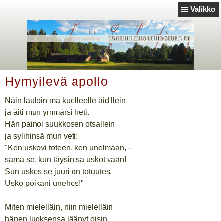
Valikko
Hymyilevä apollo
Näin lauloin ma kuolleelle äidillein
ja äiti mun ymmärsi heti.
Hän painoi suukkosen otsallein
ja sylihinsä mun veti:
"Ken uskovi toteen, ken unelmaan, -
sama se, kun täysin sa uskot vaan!
Sun uskos se juuri on totuutes.
Usko poikani unehes!"
Miten mielelläin, niin mielelläin
hänen luoksensa jäänyt oisin