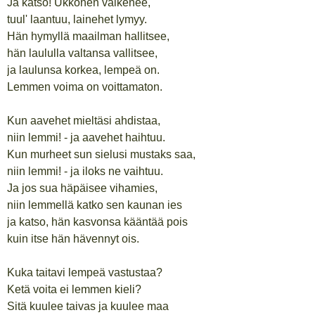
Ja katso! Ukkonen vaikenee,
tuul' laantuu, lainehet lymyy.
Hän hymyllä maailman hallitsee,
hän laululla valtansa vallitsee,
ja laulunsa korkea, lempeä on.
Lemmen voima on voittamaton.
Kun aavehet mieltäsi ahdistaa,
niin lemmi! - ja aavehet haihtuu.
Kun murheet sun sielusi mustaks saa,
niin lemmi! - ja iloks ne vaihtuu.
Ja jos sua häpäisee vihamies,
niin lemmellä katko sen kaunan ies
ja katso, hän kasvonsa kääntää pois
kuin itse hän hävennyt ois.
Kuka taitavi lempeä vastustaa?
Ketä voita ei lemmen kieli?
Sitä kuulee taivas ja kuulee maa