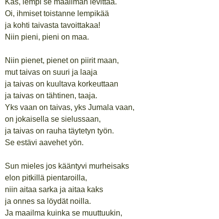
Kas, lempi se maailman levittää.
Oi, ihmiset toistanne lempikää
ja kohti taivasta tavoittakaa!
Niin pieni, pieni on maa.
Niin pienet, pienet on piirit maan,
mut taivas on suuri ja laaja
ja taivas on kuultava korkeuttaan
ja taivas on tähtinen, taaja.
Yks vaan on taivas, yks Jumala vaan,
on jokaisella se sielussaan,
ja taivas on rauha täytetyn työn.
Se estävi aavehet yön.
Sun mieles jos kääntyvi murheisaks
elon pitkillä pientaroilla,
niin aitaa sarka ja aitaa kaks
ja onnes sa löydät noilla.
Ja maailma kuinka se muuttuukin,