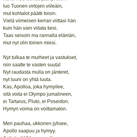
luo Tuonen virtojen viileäin,
mut kohtalot päätti toisin.
Vielä viimeisen kerran viittasi hän
kuin hän vain viitata tiesi.
Taas seisoin ma rannalla elämän,
mut nyt olin toinen miesi.
Nyt tulkaa te murheet ja vastukset,
niin saatte te vasten suuta!
Nyt raudasta mulla on jänteret,
nyt luuni on yhtä luuta.
Kas, Apolloa, joka hymyilee,
sitä voita ei Olympo jumalineen,
ei Tartarus, Pluto, ei Poseidon.
Hymyn voima on voittamaton.
Meri pauhaa, ukkonen jylisee,
Apollo saapuu ja hymyy.