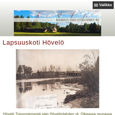
Valikko
Lapsuuskoti Hövelö
Hövelö Toivonniemestä päin Hövelönlahden yli. Oikeassa reunassa