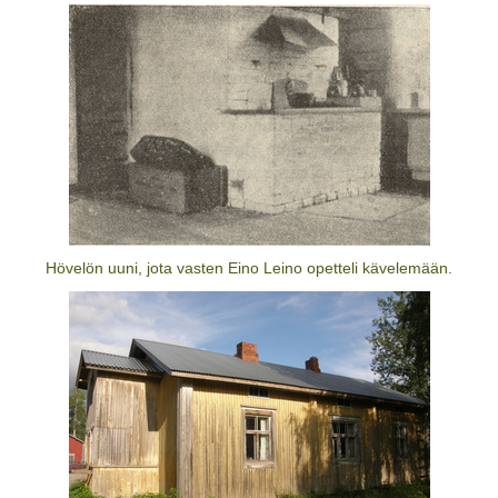
Hövelön uuni, jota vasten Eino Leino opetteli kävelemään.