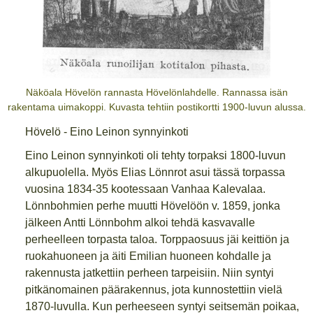
Näköala Hövelön rannasta Hövelönlahdelle. Rannassa isän
rakentama uimakoppi. Kuvasta tehtiin postikortti 1900-luvun alussa.
Hövelö - Eino Leinon synnyinkoti
Eino Leinon synnyinkoti oli tehty torpaksi 1800-luvun
alkupuolella. Myös Elias Lönnrot asui tässä torpassa
vuosina 1834-35 kootessaan Vanhaa Kalevalaa.
Lönnbohmien perhe muutti Hövelöön v. 1859, jonka
jälkeen Antti Lönnbohm alkoi tehdä kasvavalle
perheelleen torpasta taloa. Torppaosuus jäi keittiön ja
ruokahuoneen ja äiti Emilian huoneen kohdalle ja
rakennusta jatkettiin perheen tarpeisiin. Niin syntyi
pitkänomainen päärakennus, jota kunnostettiin vielä
1870-luvulla. Kun perheeseen syntyi seitsemän poikaa,