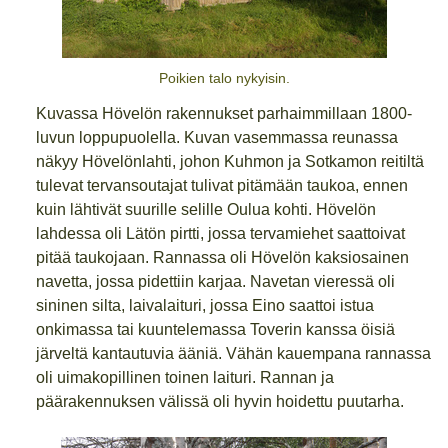
Poikien talo nykyisin.
Kuvassa Hövelön rakennukset parhaimmillaan 1800-
luvun loppupuolella. Kuvan vasemmassa reunassa
näkyy Hövelönlahti, johon Kuhmon ja Sotkamon reitiltä
tulevat tervansoutajat tulivat pitämään taukoa, ennen
kuin lähtivät suurille selille Oulua kohti. Hövelön
lahdessa oli Lätön pirtti, jossa tervamiehet saattoivat
pitää taukojaan. Rannassa oli Hövelön kaksiosainen
navetta, jossa pidettiin karjaa. Navetan vieressä oli
sininen silta, laivalaituri, jossa Eino saattoi istua
onkimassa tai kuuntelemassa Toverin kanssa öisiä
järveltä kantautuvia ääniä. Vähän kauempana rannassa
oli uimakopillinen toinen laituri. Rannan ja
päärakennuksen välissä oli hyvin hoidettu puutarha.