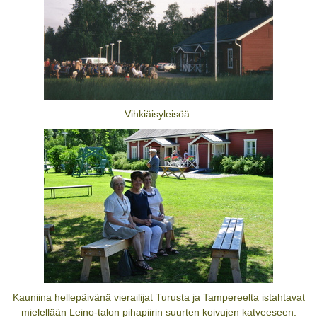
Vihkiäisyleisöä.
Kauniina hellepäivänä vierailijat Turusta ja Tampereelta istahtavat
mielellään Leino-talon pihapiirin suurten koivujen katveeseen.