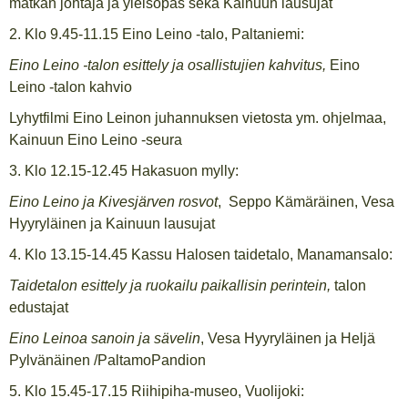
matkan johtaja ja yleisopas sekä Kainuun lausujat
2. Klo 9.45-11.15 Eino Leino -talo, Paltaniemi:
Eino Leino -talon esittely ja osallistujien kahvitus,
Eino
Leino -talon kahvio
Lyhytfilmi Eino Leinon juhannuksen vietosta ym. ohjelmaa,
Kainuun Eino Leino -seura
3. Klo 12.15-12.45 Hakasuon mylly:
Eino Leino ja Kivesjärven rosvot
, Seppo Kämäräinen, Vesa
Hyyryläinen ja Kainuun lausujat
4. Klo 13.15-14.45 Kassu Halosen taidetalo, Manamansalo:
Taidetalon esittely ja ruokailu paikallisin perintein,
talon
edustajat
Eino Leinoa sanoin ja sävelin
, Vesa Hyyryläinen ja Heljä
Pylvänäinen /PaltamoPandion
5. Klo 15.45-17.15 Riihipiha-museo, Vuolijoki: