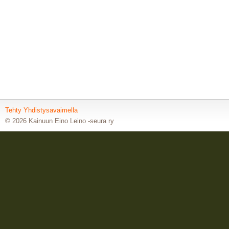
Tehty Yhdistysavaimella
©
2026 Kainuun Eino Leino -seura ry