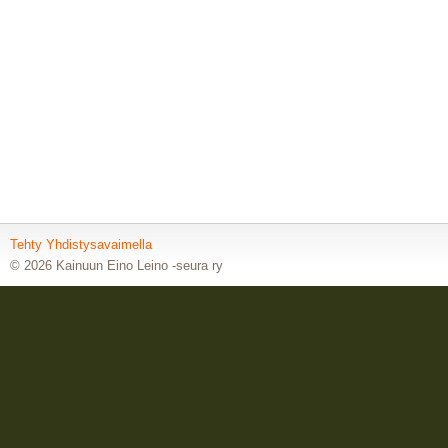
Tehty Yhdistysavaimella
©
2026 Kainuun Eino Leino -seura ry