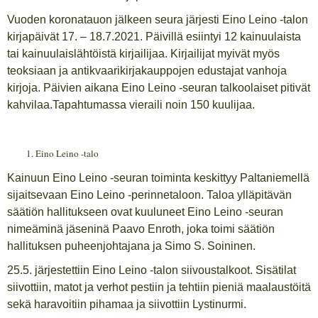
Vuoden koronatauon jälkeen seura järjesti Eino Leino -talon
kirjapäivät 17. – 18.7.2021. Päivillä esiintyi 12 kainuulaista
tai kainuulaislähtöistä kirjailijaa. Kirjailijat myivät myös
teoksiaan ja antikvaarikirjakauppojen edustajat vanhoja
kirjoja. Päivien aikana Eino Leino -seuran talkoolaiset pitivät
kahvilaa.Tapahtumassa vieraili noin 150 kuulijaa.
Eino Leino -talo
Kainuun Eino Leino -seuran toiminta keskittyy Paltaniemellä
sijaitsevaan Eino Leino -perinnetaloon. Taloa ylläpitävän
säätiön hallitukseen ovat kuuluneet Eino Leino -seuran
nimeäminä jäseninä Paavo Enroth, joka toimi säätiön
hallituksen puheenjohtajana ja Simo S. Soininen.
25.5. järjestettiin Eino Leino -talon siivoustalkoot. Sisätilat
siivottiin, matot ja verhot pestiin ja tehtiin pieniä maalaustöitä
sekä haravoitiin pihamaa ja siivottiin Lystinurmi.