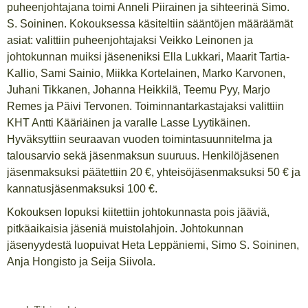
puheenjohtajana toimi Anneli Piirainen ja sihteerinä Simo.
S. Soininen. Kokouksessa käsiteltiin sääntöjen määräämät
asiat: valittiin puheenjohtajaksi Veikko Leinonen ja
johtokunnan muiksi jäseneniksi Ella Lukkari, Maarit Tartia-
Kallio, Sami Sainio, Miikka Kortelainen, Marko Karvonen,
Juhani Tikkanen, Johanna Heikkilä, Teemu Pyy, Marjo
Remes ja Päivi Tervonen. Toiminnantarkastajaksi valittiin
KHT Antti Kääriäinen ja varalle Lasse Lyytikäinen.
Hyväksyttiin seuraavan vuoden toimintasuunnitelma ja
talousarvio sekä jäsenmaksun suuruus. Henkilöjäsenen
jäsenmaksuksi päätettiin 20 €, yhteisöjäsenmaksuksi 50 € ja
kannatusjäsenmaksuksi 100 €.
Kokouksen lopuksi kiitettiin johtokunnasta pois jääviä,
pitkäaikaisia jäseniä muistolahjoin. Johtokunnan
jäsenyydestä luopuivat Heta Leppäniemi, Simo S. Soininen,
Anja Hongisto ja Seija Siivola.