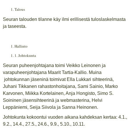
Talous
Seuran talouden tilanne käy ilmi erillisestä tuloslaskelmasta
ja taseesta.
Hallinto
1. Johtokunta
Seuran puheenjohtajana toimi Veikko Leinonen ja
varapuheenjohtajana Maarit Tartia-Kallio. Muina
johtokunnan jäseninä toimivat Ella Lukkari sihteerinä,
Juhani Tikkanen rahastonhoitajana, Sami Sainio, Marko
Karvonen, Miikka Kortelainen, Anja Hongisto, Simo S.
Soininen jäsensihteerinä ja webmasterina, Helvi
Leppäniemi, Seija Siivola ja Sanna Heinonen.
Johtokunta kokoontui vuoden aikana kahdeksan kertaa: 4.1.,
9.2., 14.4., 27.5., 24.6., 9.9., 5.10., 10.11.