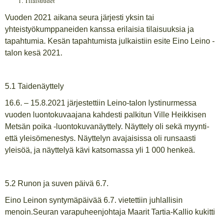
Tilaisuudet
Vuoden 2021 aikana seura järjesti yksin tai
yhteistyökumppaneiden kanssa erilaisia tilaisuuksia ja
tapahtumia. Kesän tapahtumista julkaistiin esite Eino Leino -
talon kesä 2021.
5.1 Taidenäyttely
16.6. – 15.8.2021 järjestettiin Leino-talon lystinurmessa
vuoden luontokuvaajana kahdesti palkitun Ville Heikkisen
Metsän poika -luontokuvanäyttely. Näyttely oli sekä myynti-
että yleisömenestys. Näyttelyn avajaisissa oli runsaasti
yleisöä, ja näyttelyä kävi katsomassa yli 1 000 henkeä.
5.2 Runon ja suven päivä 6.7.
Eino Leinon syntymäpäivää 6.7. vietettiin juhlallisin
menoin.Seuran varapuheenjohtaja Maarit Tartia-Kallio kukitti