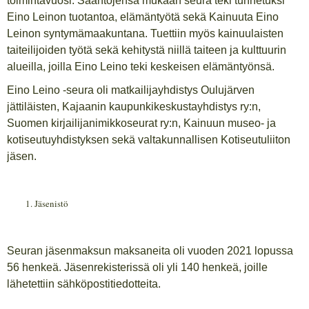
toimintavuosi. Sääntöjensä mukaan seura teki tunnetuksi
Eino Leinon tuotantoa, elämäntyötä sekä Kainuuta Eino
Leinon syntymämaakuntana. Tuettiin myös kainuulaisten
taiteilijoiden työtä sekä kehitystä niillä taiteen ja kulttuurin
alueilla, joilla Eino Leino teki keskeisen elämäntyönsä.
Eino Leino -seura oli matkailijayhdistys Oulujärven
jättiläisten, Kajaanin kaupunkikeskustayhdistys ry:n,
Suomen kirjailijanimikkoseurat ry:n, Kainuun museo- ja
kotiseutuyhdistyksen sekä valtakunnallisen Kotiseutuliiton
jäsen.
Jäsenistö
Seuran jäsenmaksun maksaneita oli vuoden 2021 lopussa
56 henkeä. Jäsenrekisterissä oli yli 140 henkeä, joille
lähetettiin sähköpostitiedotteita.