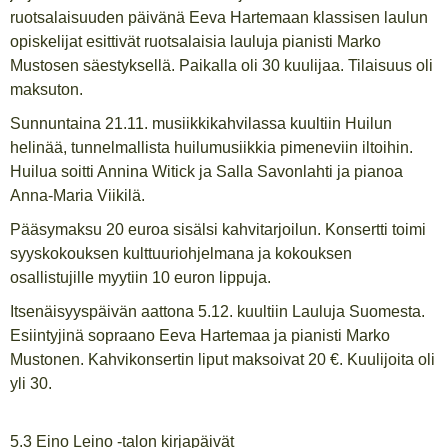
ruotsalaisuuden päivänä Eeva Hartemaan klassisen laulun
opiskelijat esittivät ruotsalaisia lauluja pianisti Marko
Mustosen säestyksellä. Paikalla oli 30 kuulijaa. Tilaisuus oli
maksuton.
Sunnuntaina 21.11. musiikkikahvilassa kuultiin Huilun
helinää, tunnelmallista huilumusiikkia pimeneviin iltoihin.
Huilua soitti Annina Witick ja Salla Savonlahti ja pianoa
Anna-Maria Viikilä.
Pääsymaksu 20 euroa sisälsi kahvitarjoilun. Konsertti toimi
syyskokouksen kulttuuriohjelmana ja kokouksen
osallistujille myytiin 10 euron lippuja.
Itsenäisyyspäivän aattona 5.12. kuultiin Lauluja Suomesta.
Esiintyjinä sopraano Eeva Hartemaa ja pianisti Marko
Mustonen. Kahvikonsertin liput maksoivat 20 €. Kuulijoita oli
yli 30.
5.3 Eino Leino -talon kirjapäivät