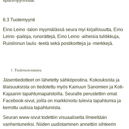
lipunmyynnistä.
6.3 Tuotemyynti
Eino Leino -talon myymälässä seura myi kirjallisuutta, Eino
Leino -paitoja, runorättejä, Eino Leino -aiheisia tulitikkuja,
Ruislinnun laulu -teetä sekä postikortteja ja -merkkejä.
Tiedotustoiminta
Jäsentiedotteet on lähetetty sähköpostina. Kokouksista ja
tilaisuuksista on tiedotettu myös Kainuun Sanomien ja Koti-
Kajaanin tapahtumapalstoilla. Seuralle perustettiin omat
Facebook-sivut, joilla on markkinoitu tulevia tapahtumia ja
kerrottu uutisia tapahtumista.
Seuran www-sivut todettiin visuaaliselta ilmeeltään
vanhentuneiksi. Niiden uudistaminen annettiin sihteerin