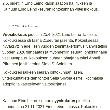
2.5. pidettiin Eino Leino -talon säätiön hallituksen ja
Kainuun Eino Leino -seuran johtokunnan yhteiskokous.
2.Yleiset kokoukset
Vuosikokous
pidettiin 25.4. 2021 Eino Leino -talossa.
Kokouksessa oli läsnä 21seuran jäsentä. Kokouksessa
hyväksyttiin edellisen vuoden toimintakertomus, vahvistettiin
vuoden 2020 tilinpäätös ja myönnettiin seuran johtokunnalle
vastuuvapaus. Kokouksen puheenjohtajana toimi Anneli
Piirainen ja sihteerinä Simo S. Soininen.
Kokouksen jälkeen seuran johtokunnan jäsen,
yhteiskuntatieteiden tohtori Seija Siivola esitteli kotimaisia
adoptioita käsittelevän väitöskirjansa.
Kainuun Eino Leino -seuran
syyskokous
pidettiin
sunnuntaina 21.11.2021 Eino Leino -talossa. Kokouksen