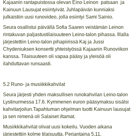
Kajaanin rantapuistossa olevan Eino Leinon patsaan ja
Kainuun Lausujat esiintyivät. Juhlapäivän kunniaksi
julkaistiin uusi runovideo, jolla esiintyi Sami Sainio.
Seura osallistui päivällä Sofia Saaren veistämän Leinon
rintakuvan paljastustilaisuuteen Leino-talon pihassa. Illalla
järjestettiin Leino-talon pihapiirissä Kaj ja Jussi
Chydeniuksen konsertti yhteistyössä Kajaanin Runoviikon
kanssa. Tilaisuuteen oli vapaa pääsy ja yleisöä oli
ilahduttavan runsaasti.
5.2 Runo- ja musiikkikahvilat
Seura järjesti yhden maksullisen runokahvilan Leino-talon
Lystinurmessa 17.6. Kymmenen euron pääsymaksu sisälsi
kahvitarjoilun.Tapahtuman ohjelman tuotti Kainuun lausujat
ja sen nimenä oli Salaiset iltamat.
Musiikkikahvilat olivat uusi kokeilu. Vuoden aikana
järjestettiin kolme tilaisuutta. Perjantaina 5.11.