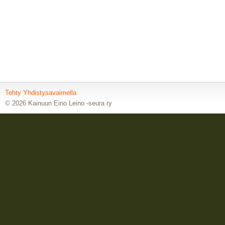
Tehty Yhdistysavaimella
©
2026 Kainuun Eino Leino -seura ry